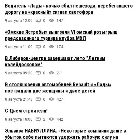
Водитель «Лады» ночью сбил пешехода, перебегавшего
дорогу на «красный» сигнал светофора
9 августа 12:00
0
147
«Омские Ястребы» выиграли VI омский розыгрыш
предсезонного турнира клубов МХЛ
9 августа 11:00
0
174
В Либеров-центре завершают лето "Летним
калейдоскопом"
9 августа 09:30
0
211
В столкновении автомобилей Renault и «Лады»
пострадали две женщины и двое детей
8 августа 21:48
0
427
С Днем строителя!
8 августа 18:00
2
442
Эльвира НАБИУЛЛИНА: «Некоторые компании даже в
убыток себе пытаются удержать рабочую силу на