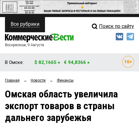
Все рубрики
Поиск по сайту
ПОЛИТИКА
Свежий выпуск
Медиа
ФИНАНСЫ
Воскресенье, 9 Августа
Кто есть кто
НЕДВИЖИМОСТЬ
В Омске:
$ 82,1665
€ 94,8366
Интервью
БИЗНЕС
Главная
→
Новости
→
Финансы
Мнения
ОБЩЕСТВО
Омская область увеличила
Рейтинги
ЗАКОН
экспорт товаров в страны
Блоги
НОВОСТИ КОМПАНИЙ
дальнего зарубежья
Архив
ПРОИСШЕСТВИЯ