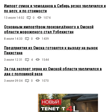
Импорт сумок и чемоданов в Сибирь резко увеличился и
по весу, и по стоимости
13 июля 14:02
0
1074
Основным импортёром произведённого в Омской
области мороженого стал Узбекистан
8 июля 14:33
0
1439
Предприятия из Омска готовятся к выходу на рынок
Пакистана
3 июля 12:31
4
1544
За год экспорт зерна из Омской области увеличился в
два с половиной раза
3 июля 09:04
0
1070