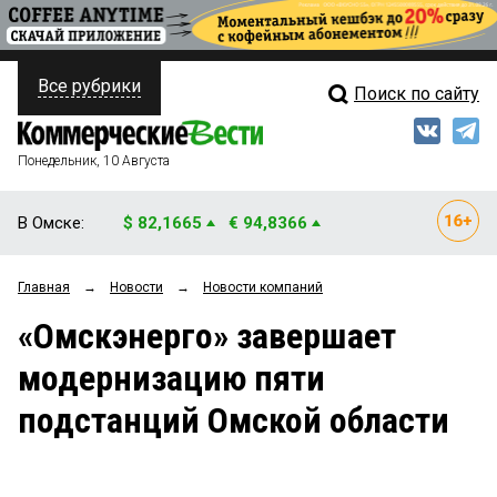
Все рубрики
Поиск по сайту
ПОЛИТИКА
Свежий выпуск
Медиа
ФИНАНСЫ
Понедельник, 10 Августа
Кто есть кто
НЕДВИЖИМОСТЬ
В Омске:
$ 82,1665
€ 94,8366
Интервью
БИЗНЕС
Главная
→
Новости
→
Новости компаний
Мнения
ОБЩЕСТВО
«Омскэнерго» завершает
Рейтинги
ЗАКОН
модернизацию пяти
Блоги
НОВОСТИ КОМПАНИЙ
подстанций Омской области
Архив
ПРОИСШЕСТВИЯ