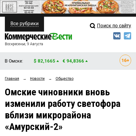
Все рубрики
Поиск по сайту
ПОЛИТИКА
Свежий выпуск
Медиа
ФИНАНСЫ
Воскресенье, 9 Августа
Кто есть кто
НЕДВИЖИМОСТЬ
В Омске:
$ 82,1665
€ 94,8366
Интервью
БИЗНЕС
Главная
→
Новости
→
Общество
Мнения
ОБЩЕСТВО
Омские чиновники вновь
Рейтинги
ЗАКОН
изменили работу светофора
Блоги
НОВОСТИ КОМПАНИЙ
вблизи микрорайона
Архив
ПРОИСШЕСТВИЯ
«Амурский-2»