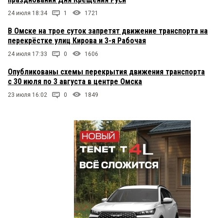
24 июля 18:34
1
1721
В Омске на трое суток запретят движение транспорта на
перекрёстке улиц Кирова и 3-я Рабочая
24 июля 17:33
0
1606
Опубликованы схемы перекрытия движения транспорта
с 30 июля по 3 августа в центре Омска
23 июля 16:02
0
1849