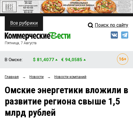
Все рубрики
Поиск по сайту
ПОЛИТИКА
Свежий выпуск
Медиа
ФИНАНСЫ
Пятница, 7 Августа
Кто есть кто
НЕДВИЖИМОСТЬ
В Омске:
$ 81,4077
€ 94,0585
Интервью
БИЗНЕС
Главная
→
Новости
→
Новости компаний
Мнения
ОБЩЕСТВО
Омские энергетики вложили в
Рейтинги
ЗАКОН
развитие региона свыше 1,5
Блоги
НОВОСТИ КОМПАНИЙ
млрд рублей
Архив
ПРОИСШЕСТВИЯ