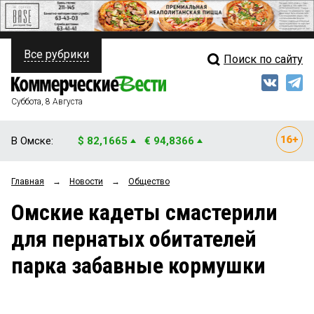
Все рубрики
Поиск по сайту
ПОЛИТИКА
Свежий выпуск
Медиа
ФИНАНСЫ
Суббота, 8 Августа
Кто есть кто
НЕДВИЖИМОСТЬ
В Омске:
$ 82,1665
€ 94,8366
Интервью
БИЗНЕС
Главная
→
Новости
→
Общество
Мнения
ОБЩЕСТВО
Омские кадеты смастерили
Рейтинги
ЗАКОН
для пернатых обитателей
Блоги
НОВОСТИ КОМПАНИЙ
парка забавные кормушки
Архив
ПРОИСШЕСТВИЯ