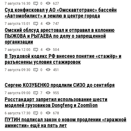
7 августа 16:30
0
627
Суд конфисковал у АО «Омскавтотранс» бассейн
«Автомобилист» и землю в центре города
7 августа 15:01
4
747
Омский облсуд арестовал и отправил в колонию
ПЫЖОВА и РЫГАЕВА по делу о запрещенной
организации
7 августа 12:00
4
504
В Трудовой кодекс РФ внесено понятие «стажёр» и
разъяснены условия стажировок
7 августа 09:30
0
451
Сергею КОЗУБЕНКО продлили СИЗО до сентября
7 августа 09:00
7
955
Росстандарт запретил использование шести
моделей грузовиков Dongfeng и Zoomlion
6 августа 17:30
0
678
ПУТИН подписал закон о новом продлении «гаражной
амнистии» ещё на пять лет