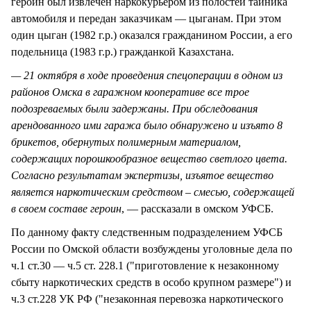
героин был извлечен наркокурьером из полостей тайника
автомобиля и передан заказчикам — цыганам. При этом
один цыган (1982 г.р.) оказался гражданином России, а его
подельница (1983 г.р.) гражданкой Казахстана.
— 21 октября в ходе проведения спецоперации в одном из
районов Омска в гаражном кооперативе все трое
подозреваемых были задержаны. При обследования
арендованного ими гаража было обнаружено и изъято 8
брикетов, обернутых полимерным материалом,
содержащих порошкообразное вещество светлого цвета.
Согласно результатам экспертизы, изъятое вещество
является наркотическим средством – смесью, содержащей
в своем составе героин
, — рассказали в омском УФСБ.
По данному факту следственным подразделением УФСБ
России по Омской области возбуждены уголовные дела по
ч.1 ст.30 — ч.5 ст. 228.1 ("приготовление к незаконному
сбыту наркотических средств в особо крупном размере") и
ч.3 ст.228 УК РФ ("незаконная перевозка наркотического