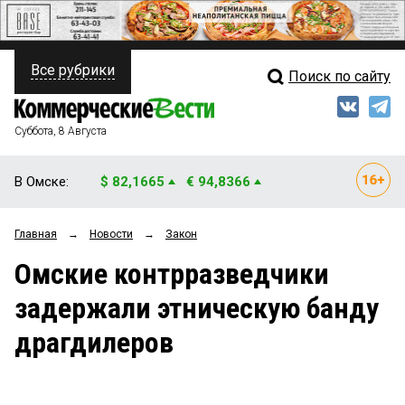
Все рубрики
Поиск по сайту
ПОЛИТИКА
Свежий выпуск
Медиа
ФИНАНСЫ
Суббота, 8 Августа
Кто есть кто
НЕДВИЖИМОСТЬ
В Омске:
$ 82,1665
€ 94,8366
Интервью
БИЗНЕС
Главная
→
Новости
→
Закон
Мнения
ОБЩЕСТВО
Омские контрразведчики
Рейтинги
ЗАКОН
задержали этническую банду
Блоги
НОВОСТИ КОМПАНИЙ
драгдилеров
Архив
ПРОИСШЕСТВИЯ