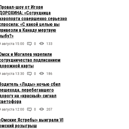
Провал-шоу от Игоря
ДОРОХИНА: «Сотрудница
аэропорта совершенно серьезно
спросила: «С какой целью вы
привезли в Канаду мертвую
рыбу?»
9 августа 15:00
0
133
Омск и Могилев укрепили
сотрудничество подписанием
дорожной карты
9 августа 13:30
0
186
Водитель «Лады» ночью сбил
пешехода, перебегавшего
дорогу на «красный» сигнал
светофора
9 августа 12:00
0
207
«Омские Ястребы» выиграли VI
омский розыгрыш