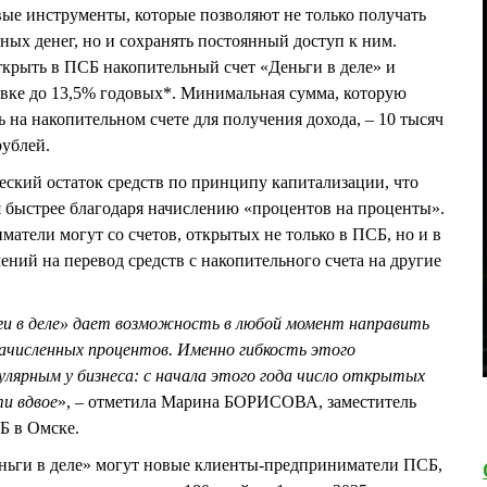
ые инструменты, которые позволяют не только получать
ных денег, но и сохранять постоянный доступ к ним.
крыть в ПСБ накопительный счет «Деньги в деле» и
авке до 13,5% годовых*. Минимальная сумма, которую
ь на накопительном счете для получения дохода, – 10 тысяч
рублей.
ский остаток средств по принципу капитализации, что
 быстрее благодаря начислению «процентов на проценты».
атели могут со счетов, открытых не только в ПСБ, но и в
ений на перевод средств с накопительного счета на другие
и в деле» дает возможность в любой момент направить
начисленных процентов. Именно гибкость этого
улярным у бизнеса: с начала этого года число открытых
ти вдвое
», – отметила Марина БОРИСОВА, заместитель
Б в Омске.
ньги в деле» могут новые клиенты-предприниматели ПСБ,