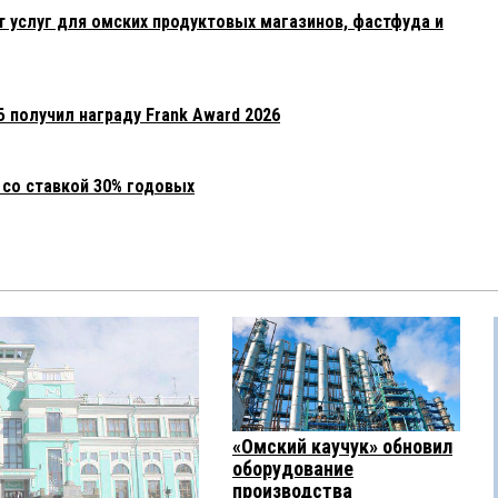
 услуг для омских продуктовых магазинов, фастфуда и
 получил награду Frank Award 2026
 со ставкой 30% годовых
«Омский каучук» обновил
оборудование
производства