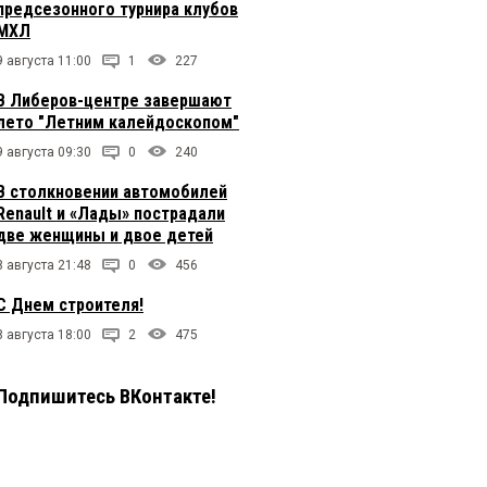
предсезонного турнира клубов
МХЛ
9 августа 11:00
1
227
В Либеров-центре завершают
лето "Летним калейдоскопом"
9 августа 09:30
0
240
В столкновении автомобилей
Renault и «Лады» пострадали
две женщины и двое детей
8 августа 21:48
0
456
С Днем строителя!
8 августа 18:00
2
475
Подпишитесь ВКонтакте!