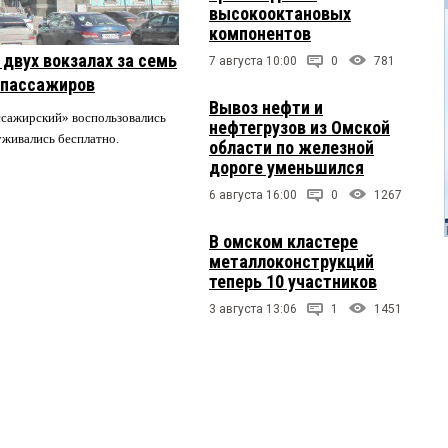
высокооктановых
компонентов
двух вокзалах за семь
7 августа 10:00
0
781
 пассажиров
Вывоз нефти и
ссажирский» воспользовались
нефтегрузов из Омской
луживались бесплатно.
области по железной
дороге уменьшился
6 августа 16:00
0
1267
В омском кластере
металлоконструкций
теперь 10 участников
3 августа 13:06
1
1451