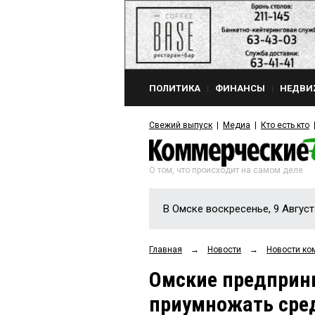
ПОЛИТИКА
ФИНАНСЫ
НЕДВИ
Свежий выпуск
Медиа
Кто есть кто
О том, что происходит на самом деле
В Омске воскресенье, 9 Август
Главная
→
Новости
→
Новости ко
Омские предприни
приумножать сред