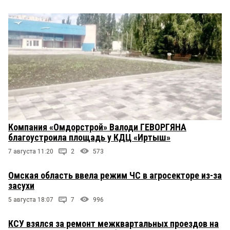
Компания «Омдорстрой» Валоди ГЕВОРГЯНА
благоустроила площадь у КДЦ «Иртыш»
7 августа 11:20
2
573
Омская область ввела режим ЧС в агросекторе из-за
засухи
5 августа 18:07
7
996
КСУ взялся за ремонт межквартальных проездов на