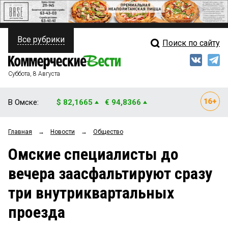
Все рубрики
Поиск по сайту
ПОЛИТИКА
Свежий выпуск
Медиа
ФИНАНСЫ
Суббота, 8 Августа
Кто есть кто
НЕДВИЖИМОСТЬ
В Омске:
$ 82,1665
€ 94,8366
Интервью
БИЗНЕС
Главная
→
Новости
→
Общество
Мнения
ОБЩЕСТВО
Омские специалисты до
Рейтинги
ЗАКОН
вечера заасфальтируют сразу
Блоги
НОВОСТИ КОМПАНИЙ
три внутриквартальных
Архив
ПРОИСШЕСТВИЯ
проезда