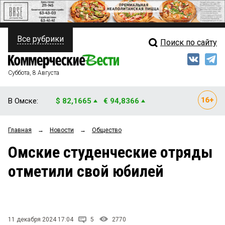
Все рубрики
Поиск по сайту
ПОЛИТИКА
Свежий выпуск
Медиа
ФИНАНСЫ
Суббота, 8 Августа
Кто есть кто
НЕДВИЖИМОСТЬ
В Омске:
$ 82,1665
€ 94,8366
Интервью
БИЗНЕС
Главная
→
Новости
→
Общество
Мнения
ОБЩЕСТВО
Омские студенческие отряды
Рейтинги
ЗАКОН
отметили свой юбилей
Блоги
НОВОСТИ КОМПАНИЙ
Архив
ПРОИСШЕСТВИЯ
11 декабря 2024 17:04
5
2770