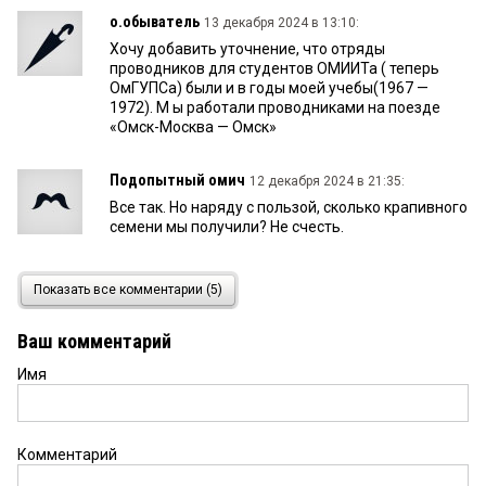
о.обыватель
13 декабря 2024 в 13:10:
Хочу добавить уточнение, что отряды
проводников для студентов ОМИИТа ( теперь
ОмГУПСа) были и в годы моей учебы(1967 —
1972). М ы работали проводниками на поезде
«Омск-Москва — Омск»
Подопытный омич
12 декабря 2024 в 21:35:
Все так. Но наряду с пользой, сколько крапивного
семени мы получили? Не счесть.
имя имя
12 декабря 2024 в 10:12:
Показать все комментарии (5)
да очень прикольная движуха! для молодежи
это большой стимул трудиться
Ваш комментарий
Имя
Валерий
12 декабря 2024 в 09:42:
Как бойцу, комиссару, командиру стройотряда
«Энергия» в 71-73 годах на Слете ООСО-24 мы
увидели, что наши традиции живы и
Комментарий
современные студенты их продолжают, третий