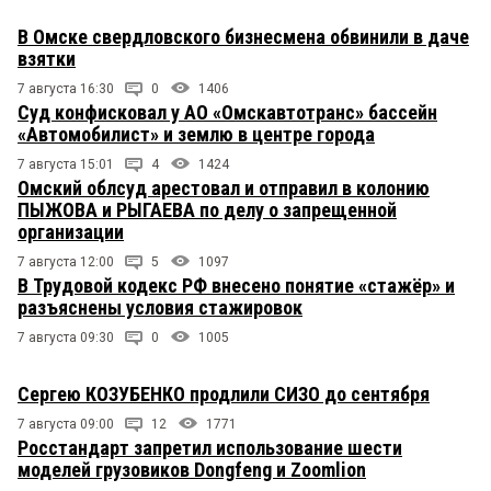
В Омске свердловского бизнесмена обвинили в даче
взятки
7 августа 16:30
0
1406
Суд конфисковал у АО «Омскавтотранс» бассейн
«Автомобилист» и землю в центре города
7 августа 15:01
4
1424
Омский облсуд арестовал и отправил в колонию
ПЫЖОВА и РЫГАЕВА по делу о запрещенной
организации
7 августа 12:00
5
1097
В Трудовой кодекс РФ внесено понятие «стажёр» и
разъяснены условия стажировок
7 августа 09:30
0
1005
Сергею КОЗУБЕНКО продлили СИЗО до сентября
7 августа 09:00
12
1771
Росстандарт запретил использование шести
моделей грузовиков Dongfeng и Zoomlion