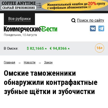
Все рубрики
Поиск по сайту
ПОЛИТИКА
Свежий выпуск
Медиа
ФИНАНСЫ
Понедельник, 10 Августа
Кто есть кто
НЕДВИЖИМОСТЬ
В Омске:
$ 82,1665
€ 94,8366
Интервью
БИЗНЕС
Главная
→
Новости
→
Закон
Мнения
ОБЩЕСТВО
Омские таможенники
Рейтинги
ЗАКОН
обнаружили контрафактные
Блоги
НОВОСТИ КОМПАНИЙ
зубные щётки и зубочистки
Архив
ПРОИСШЕСТВИЯ