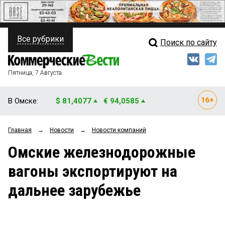
Все рубрики
Поиск по сайту
ПОЛИТИКА
Свежий выпуск
Медиа
ФИНАНСЫ
Пятница, 7 Августа
Кто есть кто
НЕДВИЖИМОСТЬ
В Омске:
$ 81,4077
€ 94,0585
Интервью
БИЗНЕС
Главная
→
Новости
→
Новости компаний
Мнения
ОБЩЕСТВО
Омские железнодорожные
Рейтинги
ЗАКОН
вагоны экспортируют на
Блоги
НОВОСТИ КОМПАНИЙ
дальнее зарубежье
Архив
ПРОИСШЕСТВИЯ