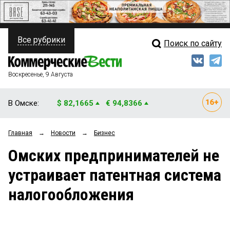
Все рубрики
Поиск по сайту
ПОЛИТИКА
Свежий выпуск
Медиа
ФИНАНСЫ
Воскресенье, 9 Августа
Кто есть кто
НЕДВИЖИМОСТЬ
В Омске:
$ 82,1665
€ 94,8366
Интервью
БИЗНЕС
Главная
→
Новости
→
Бизнес
Мнения
ОБЩЕСТВО
Омских предпринимателей не
Рейтинги
ЗАКОН
устраивает патентная система
Блоги
НОВОСТИ КОМПАНИЙ
налогообложения
Архив
ПРОИСШЕСТВИЯ