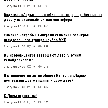
9 августа 13:30
0
99
Водитель «Лады» ночью сбил пешехода, перебегавшего
дорогу на «красный» сигнал светофора
9 августа 12:00
0
165
«Омские Ястребы» выиграли VI омский розыгрыш
предсезонного турнира клубов МХЛ
9 августа 11:00
0
188
В Либеров-центре завершают лето "Летним
калейдоскопом"
9 августа 09:30
0
216
В столкновении автомобилей Renault и «Лады»
пострадали две женщины и двое детей
8 августа 21:48
0
432
С Днем строителя!
8 августа 18:00
2
446