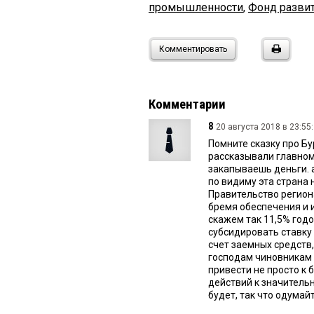
промышленности
,
Фонд разви
Комментировать
Комментарии
8
20 августа 2018 в 23:55:
Помните сказку про Бу
рассказывали главном
закапываешь деньги. 
по видиму эта страна 
Правительство региона
бремя обеспечения и 
скажем так 11,5% год
субсидировать ставку
счет заемных средств,
господам чиновникам 
привести не просто к 
действий к значительн
будет, так что одумайт