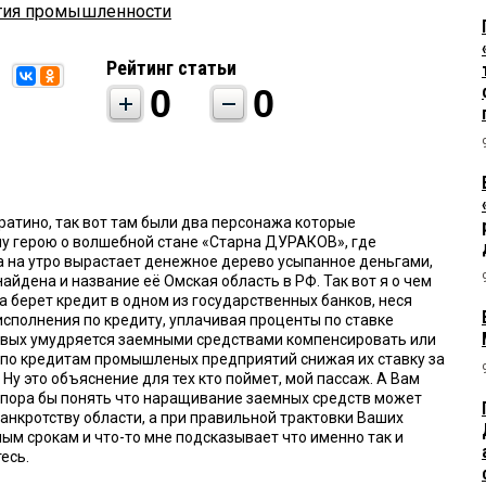
тия промышленности
Рейтинг статьи
0
0
ратино, так вот там были два персонажа которые
у герою о волшебной стане «Старна ДУРАКОВ», где
а на утро вырастает денежное дерево усыпанное деньгами,
найдена и название её Омская область в РФ. Так вот я о чем
 берет кредит в одном из государственных банков, неся
исполнения по кредиту, уплачивая проценты по ставке
овых умудряется заемными средствами компенсировать или
 по кредитам промышленых предприятий снижая их ставку за
 Ну это объяснение для тех кто поймет, мой пассаж. А Вам
пора бы понять что наращивание заемных средств может
банкротству области, а при правильной трактовки Ваших
ым срокам и что-то мне подсказывает что именно так и
есь.