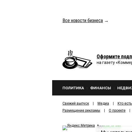
Все новости бизнеса
→
Оформите подп
на газету «Комме
ПОЛИТИКА
ФИНАНСЫ
НЕДВИ
Свежий выпуск
Медиа
Кто есть
Размещение рекламы
О проекте
kv
news.ru