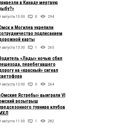
привезли в Канаду мертвую
рыбу?»
9 августа 15:00
0
294
Омск и Могилев укрепили
сотрудничество подписанием
дорожной карты
9 августа 13:30
1
263
Водитель «Лады» ночью сбил
пешехода, перебегавшего
дорогу на «красный» сигнал
светофора
9 августа 12:00
0
264
«Омские Ястребы» выиграли VI
омский розыгрыш
предсезонного турнира клубов
МХЛ
9 августа 11:00
1
282