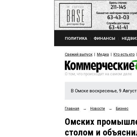
ПОЛИТИКА
ФИНАНСЫ
НЕДВИ
Свежий выпуск
Медиа
Кто есть кто
О том, что происходит на самом деле
В Омске воскресенье, 9 Август
Главная
→
Новости
→
Бизнес
Омских промышле
столом и объясни