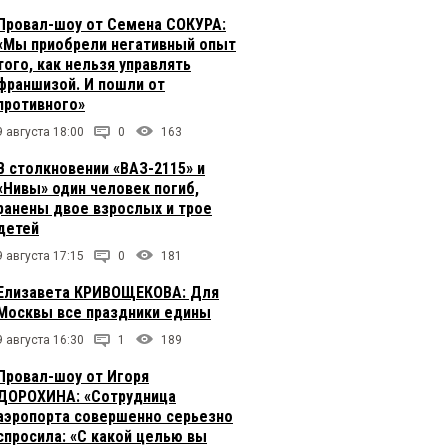
Провал-шоу от Семена СОКУРА:
«Мы приобрели негативный опыт
того, как нельзя управлять
франшизой. И пошли от
противного»
9 августа 18:00
0
163
В столкновении «ВАЗ-2115» и
«Нивы» один человек погиб,
ранены двое взрослых и трое
детей
9 августа 17:15
0
181
Елизавета КРИВОЩЕКОВА: Для
Москвы все праздники едины
9 августа 16:30
1
189
Провал-шоу от Игоря
ДОРОХИНА: «Сотрудница
аэропорта совершенно серьезно
спросила: «С какой целью вы