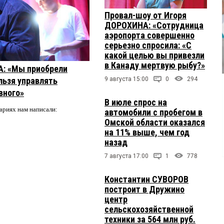
Провал-шоу от Игоря
ДОРОХИНА: «Сотрудница
аэропорта совершенно
серьезно спросила: «С
какой целью вы привезли
в Канаду мертвую рыбу?»
А: «Мы приобрели
льзя управлять
9 августа 15:00
0
294
вного»
В июле спрос на
ариях нам написали:
автомобили с пробегом в
Омской области оказался
на 11% выше, чем год
назад
7 августа 17:00
1
778
Константин СУВОРОВ
построит в Дружино
центр
сельскохозяйственной
техники за 564 млн руб.