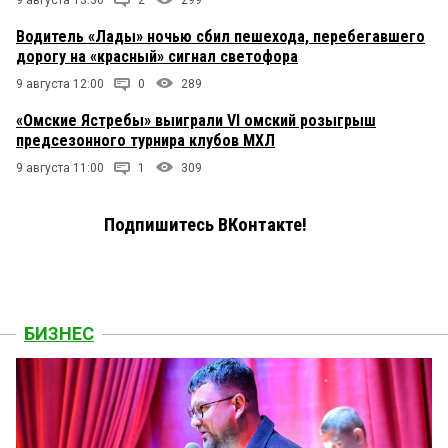
9 августа 13:30
2
299
Водитель «Лады» ночью сбил пешехода, перебегавшего
дорогу на «красный» сигнал светофора
9 августа 12:00
0
289
«Омские Ястребы» выиграли VI омский розыгрыш
предсезонного турнира клубов МХЛ
9 августа 11:00
1
309
Подпишитесь ВКонтакте!
БИЗНЕС