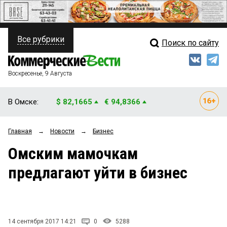
Все рубрики
Поиск по сайту
ПОЛИТИКА
Свежий выпуск
Медиа
ФИНАНСЫ
Воскресенье, 9 Августа
Кто есть кто
НЕДВИЖИМОСТЬ
В Омске:
$ 82,1665
€ 94,8366
Интервью
БИЗНЕС
Главная
→
Новости
→
Бизнес
Мнения
ОБЩЕСТВО
Омским мамочкам
Рейтинги
ЗАКОН
предлагают уйти в бизнес
Блоги
НОВОСТИ КОМПАНИЙ
Архив
ПРОИСШЕСТВИЯ
14 сентября 2017 14:21
0
5288