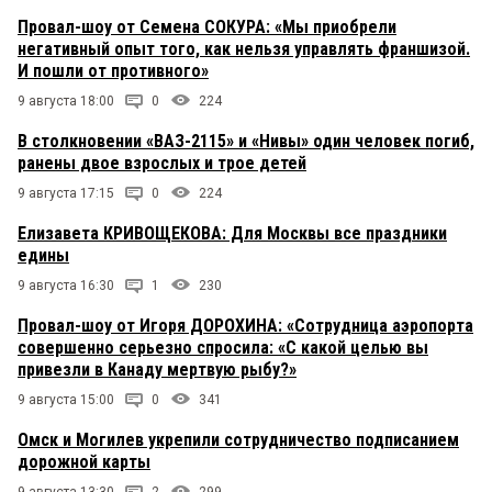
Провал-шоу от Семена СОКУРА: «Мы приобрели
негативный опыт того, как нельзя управлять франшизой.
И пошли от противного»
9 августа 18:00
0
224
В столкновении «ВАЗ-2115» и «Нивы» один человек погиб,
ранены двое взрослых и трое детей
9 августа 17:15
0
224
Елизавета КРИВОЩЕКОВА: Для Москвы все праздники
едины
9 августа 16:30
1
230
Провал-шоу от Игоря ДОРОХИНА: «Сотрудница аэропорта
совершенно серьезно спросила: «С какой целью вы
привезли в Канаду мертвую рыбу?»
9 августа 15:00
0
341
Омск и Могилев укрепили сотрудничество подписанием
дорожной карты