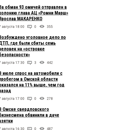
За обман 93 омичей отправлен в
колонию глава АЦ «Ромни Марш»
Ярослав МАКАРЕНКО
7 августа 18:00
0
355
Возбуждено уголовное дело по
ДТП, где были сбиты семь
человек на «островке
безопасности»
7 августа 17:30
3
442
В июле спрос на автомобили с
пробегом в Омской области
оказался на 11% выше, чем год
назад
7 августа 17:00
0
278
В Омске свердловского
бизнесмена обвинили в даче
взятки
7 августа 16:30
0
487