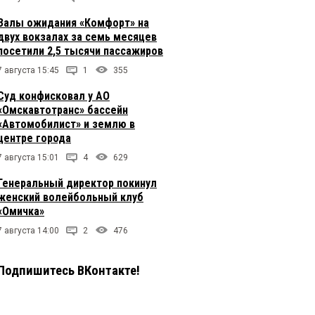
Залы ожидания «Комфорт» на
двух вокзалах за семь месяцев
посетили 2,5 тысячи пассажиров
7 августа 15:45
1
355
Суд конфисковал у АО
«Омскавтотранс» бассейн
«Автомобилист» и землю в
центре города
7 августа 15:01
4
629
Генеральный директор покинул
женский волейбольный клуб
«Омичка»
7 августа 14:00
2
476
Подпишитесь ВКонтакте!