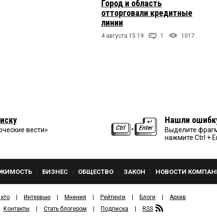
Город и область
отторговали кредитные
линии
4 августа 15:19
1
1017
иску
Нашли ошибк
рческие вести»
Выделите фрагм
нажмите Ctrl + E
ЖИМОСТЬ
БИЗНЕС
ОБЩЕСТВО
ЗАКОН
НОВОСТИ КОМПАН
 кто
Интервью
Мнения
Рейтинги
Блоги
Архив
Контакты
Стать блогером
Подписка
RSS