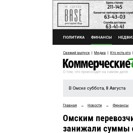
ПОЛИТИКА
ФИНАНСЫ
НЕДВИ
Свежий выпуск
Медиа
Кто есть кто
О том, что происходит на самом деле
В Омске суббота, 8 Августа
Главная
→
Новости
→
Финансы
Омским перевозчи
занижали суммы 