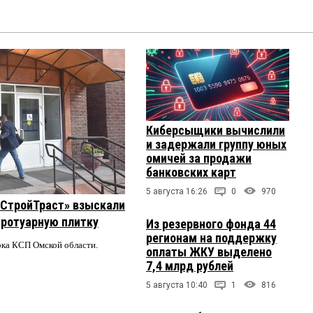
Киберсыщики вычислили
и задержали группу юных
омичей за продажи
банковских карт
5 августа 16:26
0
970
 «СтройТраст» взыскали
 тротуарную плитку
Из резервного фонда 44
регионам на поддержку
ерка КСП Омской области.
оплаты ЖКУ выделено
7,4 млрд рублей
5 августа 10:40
1
816