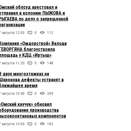
Омский облсуд арестовал и
отправил в колонию ПЫЖОВА и
РЫГАЕВА по делу о запрещенной
организации
7 августа 12:00
0
112
Компания «Омдорстрой» Валоди
ГЕВОРГЯНА благоустроила
площадь у КДЦ «Иртыш»
7 августа 11:20
0
148
В двух многоэтажках на
Шаронова дефекты устранят в
ближайшее время
7 августа 10:40
0
209
«Омский каучук» обновил
оборудование производства
высокооктановых компонентов
7 августа 10:00
0
182