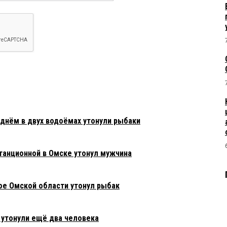
днём в двух водоёмах утонули рыбаки
Станционной в Омске утонул мужчина
ое Омской области утонул рыбак
 утонули ещё два человека