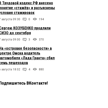
В Трудовой кодекс РФ внесено
понятие «стажёр» и разъяснены
условия стажировок
7 августа 09:30
0
194
Сергею КОЗУБЕНКО продлили
СИЗО до сентября
7 августа 09:00
3
370
На «островке безопасности» в
центре Омска водитель
автомобиля «Лада Гранта» сбил
семь пешеходов
6 августа 18:02
4
880
Подпишитесь ВКонтакте!