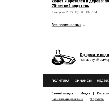
кювет и врезался в дерево: п
70-летний водитель
6 августа 11:55
0
514
Все происшествия
→
Оформите подп
на газету «Комме
ПОЛИТИКА
ФИНАНСЫ
НЕДВИ
Свежий выпуск
Медиа
Кто есть
Размещение рекламы
О проекте