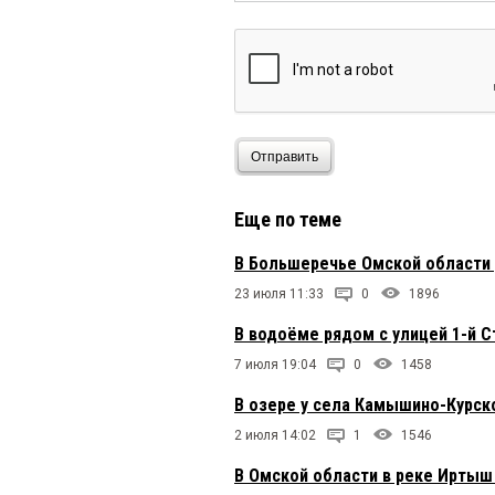
Отправить
Еще по теме
В Большеречье Омской области 
23 июля 11:33
0
1896
В водоёме рядом с улицей 1-й 
7 июля 19:04
0
1458
В озере у села Камышино-Курск
2 июля 14:02
1
1546
В Омской области в реке Иртыш