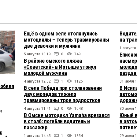
Ещё в одном селе столкнулись
Водите
мотоциклы – теперь травмированы
на тра
две девочки и мужчина
1 августа
Еписко
5 августа 13:19
0
749
В районе омского пляжа
насмер
«Советский» в Иртыше утонул
молодо
молодой мужчина
раздав
4 августа 12:52
1
1126
31 июля 1
мобиля
В селе Победа при столкновении
В Исил
двух мопедов тяжело
автомо
травмированы трое подростков
дорожн
4 августа 11:41
0
1048
30 июля 1
од
В Омске мотоцикл Yamaha врезался
Юный в
в столб: погибли водитель и
в авто
пассажир
пятиле
в
1 августа 14:45
1
1854
29 июля 1