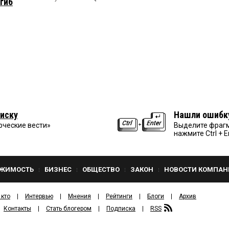
огиб
иску
Нашли ошибк
рческие вести»
Выделите фрагм
нажмите Ctrl + E
ЖИМОСТЬ
БИЗНЕС
ОБЩЕСТВО
ЗАКОН
НОВОСТИ КОМПАН
 кто
Интервью
Мнения
Рейтинги
Блоги
Архив
Контакты
Стать блогером
Подписка
RSS