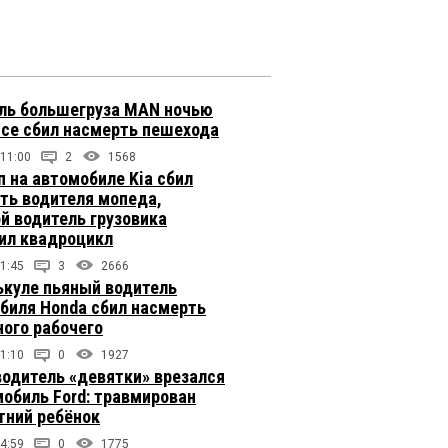
ль большегруза MAN ночью
ссе сбил насмерть пешехода
 11:00
2
1568
п на автомобиле Kia сбил
ть водителя мопеда,
й водитель грузовика
ил квадроцикл
1:45
3
2666
ькуле пьяный водитель
биля Honda сбил насмерть
ого рабочего
1:10
0
1927
одитель «девятки» врезался
мобиль Ford: травмирован
тний ребёнок
4:59
0
1775