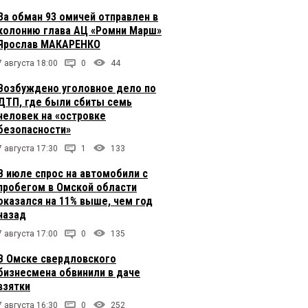
За обман 93 омичей отправлен в
колонию глава АЦ «Ромни Марш»
Ярослав МАКАРЕНКО
7 августа 18:00
0
44
Возбуждено уголовное дело по
ДТП, где были сбиты семь
человек на «островке
безопасности»
7 августа 17:30
1
133
В июле спрос на автомобили с
пробегом в Омской области
оказался на 11% выше, чем год
назад
7 августа 17:00
0
135
В Омске свердловского
бизнесмена обвинили в даче
взятки
7 августа 16:30
0
252