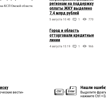
регионам на поддержку
ерка КСП Омской области.
оплаты ЖКУ выделено
7,4 млрд рублей
5 августа 10:40
1
770
Город и область
отторговали кредитные
линии
4 августа 15:19
1
966
иску
Нашли ошибк
рческие вести»
Выделите фрагм
нажмите Ctrl + E