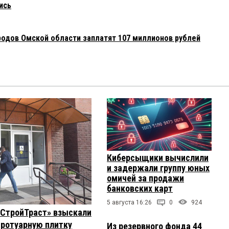
ись
родов Омской области заплатят 107 миллионов рублей
Киберсыщики вычислили
и задержали группу юных
омичей за продажи
банковских карт
5 августа 16:26
0
924
 «СтройТраст» взыскали
 тротуарную плитку
Из резервного фонда 44