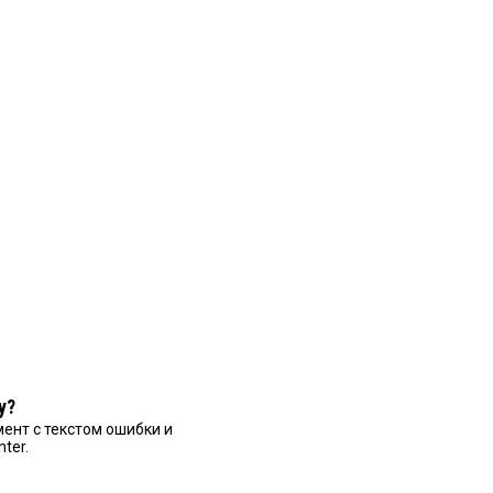
у?
ент с текстом ошибки и
nter.