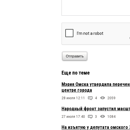
Отправить
Еще по теме
Мэрия Омска утвердила перечен
центре города
28 июля 12:11
4
2059
Народный фронт запустил масш
27 июля 17:40
3
1084
На изъятую у депутата омского