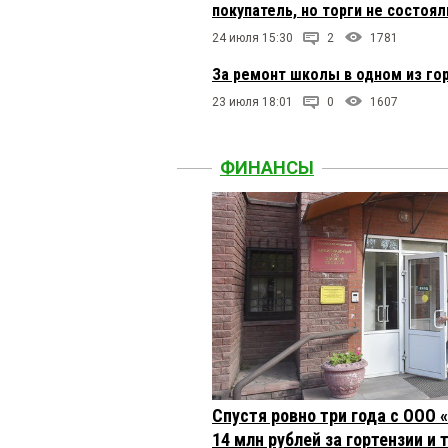
покупатель, но торги не состоял
24 июля 15:30
2
1781
За ремонт школы в одном из го
23 июля 18:01
0
1607
ФИНАНСЫ
Спустя ровно три года с ООО
14 млн рублей за гортензии и