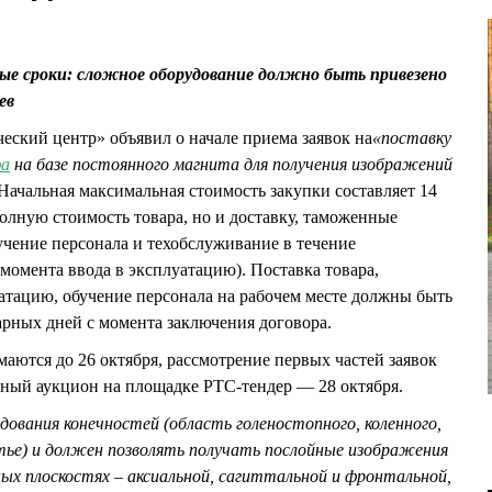
ые сроки: сложное оборудование должно быть привезено
ев
ский центр» объявил о начале приема заявок на
«поставку
фа
на базе постоянного магнита для получения изображений
 Начальная максимальная стоимость закупки составляет 14
полную стоимость товара, но и доставку, таможенные
учение персонала и техобслуживание в течение
 момента ввода в эксплуатацию). Поставка товара,
уатацию, обучение персонала на рабочем месте должны быть
арных дней с момента заключения договора.
маются до 26 октября, рассмотрение первых частей заявок
онный аукцион на площадке РТС-тендер — 28 октября.
дования конечностей (область голеностопного, коленного,
стье) и должен позволять получать послойные изображения
ных плоскостях – аксиальной, сагиттальной и фронтальной,