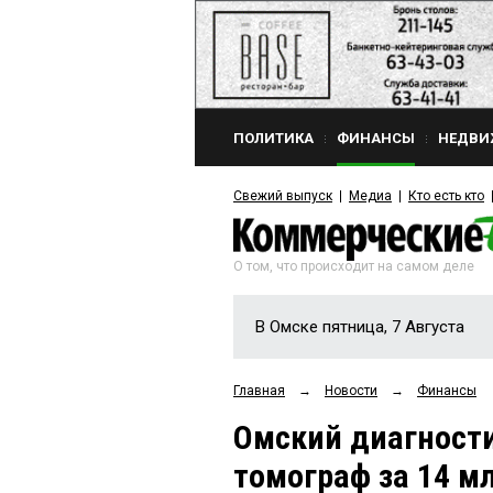
ПОЛИТИКА
ФИНАНСЫ
НЕДВИ
Свежий выпуск
Медиа
Кто есть кто
О том, что происходит на самом деле
В Омске пятница, 7 Августа
Главная
→
Новости
→
Финансы
Омский диагности
томограф за 14 м