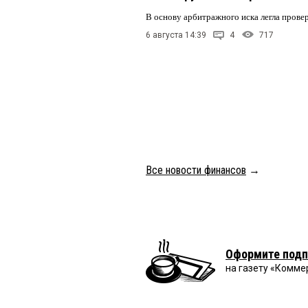
В основу арбитражного иска легла пров
6 августа 14:39
4
717
Все новости финансов
→
Оформите подп
на газету «Комме