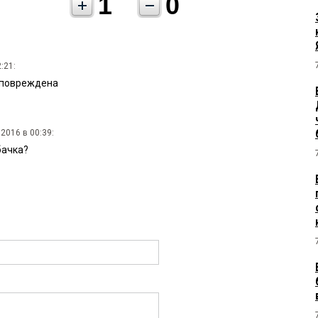
1
0
:21:
 повреждена
 2016 в 00:39:
бачка?