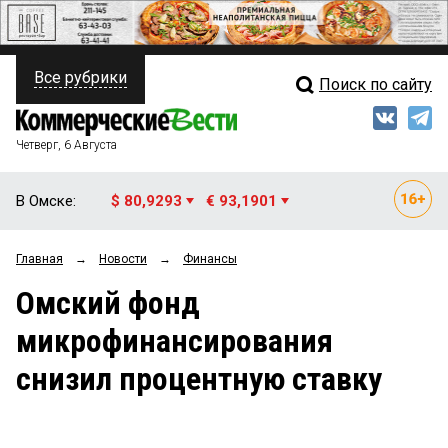
Все рубрики
Поиск по сайту
ПОЛИТИКА
Свежий выпуск
Медиа
ФИНАНСЫ
Четверг, 6 Августа
Кто есть кто
НЕДВИЖИМОСТЬ
В Омске:
$ 80,9293
€ 93,1901
Интервью
БИЗНЕС
Главная
→
Новости
→
Финансы
Мнения
ОБЩЕСТВО
Омский фонд
Рейтинги
ЗАКОН
микрофинансирования
Блоги
НОВОСТИ КОМПАНИЙ
снизил процентную ставку
Архив
ПРОИСШЕСТВИЯ