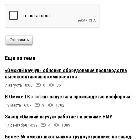
Отправить
Еще по теме
«Омский каучук» обновил оборудование производства
высокооктановых компонентов
7 августа 10:00
0
361
В Омске ГК «Титан» запустила производство изофорона
13 марта 16:07
9
1782
Завод «Омский каучук» работает в режиме НМУ
17 сентября 14:39
4
1389
Более 65 омских школьников трудоустроились на завод