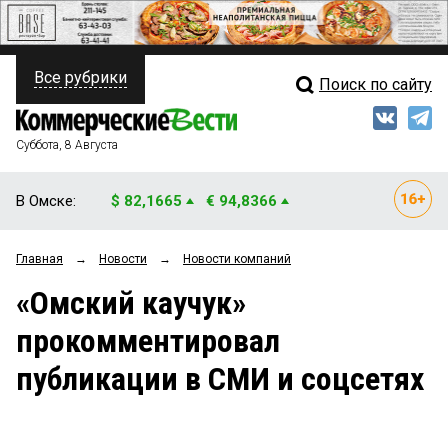
Все рубрики
Поиск по сайту
ПОЛИТИКА
Свежий выпуск
Медиа
ФИНАНСЫ
Суббота, 8 Августа
Кто есть кто
НЕДВИЖИМОСТЬ
В Омске:
$ 82,1665
€ 94,8366
Интервью
БИЗНЕС
Главная
→
Новости
→
Новости компаний
Мнения
ОБЩЕСТВО
«Омский каучук»
Рейтинги
ЗАКОН
прокомментировал
Блоги
НОВОСТИ КОМПАНИЙ
публикации в СМИ и соцсетях
Архив
ПРОИСШЕСТВИЯ