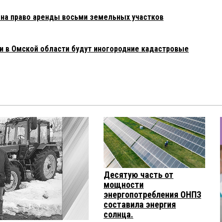
2020 в 09:27:
на право аренды восьми земельных участков
осить, вы также отреагировали на цитату президента:
е кто зарабатывает 17000 в месяц. То есть по вашему каждый
олигарх?
 в Омской области будут иногородние кадастровые
2020 в 09:21:
стоит в плоскости отношения власти и граждан, а не в
и власть. Закон один для всех. а по факту? По факту имеем
 который имеет, большую часть предпринимателей. Это лишь
са, а если взять в сторону. Например закупки в области
ья не давно была в кв. Ну сравните, проблема один в один с
се, чужим закон.
 08:04:
бедные предприниматели» — это шедевр!!!
Десятую часть от
мощности
0 в 21:14:
энергопотребления ОНПЗ
кредитируют «вертикаль власти»
составила энергия
солнца.