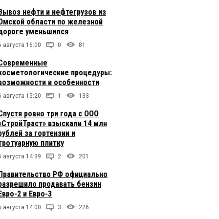
Вывоз нефти и нефтегрузов из
Омской области по железной
дороге уменьшился
6 августа 16:00
0
81
Современные
косметологические процедуры:
возможности и особенности
6 августа 15:20
1
133
Спустя ровно три года с ООО
«СтройТраст» взыскали 14 млн
рублей за гортензии и
тротуарную плитку
6 августа 14:39
2
201
Правительство РФ официально
разрешило продавать бензин
Евро-2 и Евро-3
6 августа 14:00
3
226