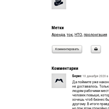
Метки
Аренда
,
ток
,
НТО
,
пролонгация
Комментировать
Комментарии
Борис
10 декабря 2020 в 
Да поймите уже након
не доставалось. Тольк
людям рабочими места
человек повыше, котор
хочешь чтоб бизнес бы
другому. В итоге правд
но при этом спокойно р