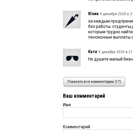
Юлия
9 декабря 2020 в 2
за каждым предприним
без работы..студенты,
которым трудно найти
пенсионные выплаты о
Катя
9 декабря 2020 в 21
Не душите малый бизнес
Полина
9 декабря 2020 в
Показать все комментарии (17)
Наша так называемая 
Показуха, пустые слова
Ваш комментарий
так и поступают. В бо
— вечные поборы денег.
Имя
Омск — Турки, нефтеза
то заработать и то не 
держитесь»
Комментарий