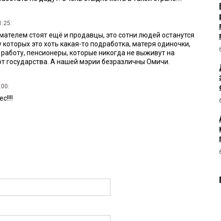
1:25:
ателем стоят ещё и продавцы, это сотни людей останутся
у которых это хоть какая-то подработка, матеря одиночки,
 работу, пенсионеры, которые никогда не выживут на
т государства. А нашей мэрии безразличны Омичи.
:00:
!!!!
 20:13:
«Мария» дальше своих кошельков ничего не видела.
, а по итогу как удобно и выгодно им, а не жителям города,
льницах беспредел, с транспортом бордак, учебные заведения
.. а да и работа в городе у нас только для приезжих ( Арена
вод- китайцы. А омичи за копейки пашут и пытаются хоть как
дают... как говорит один известный человек « Денег нет, но Вы