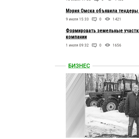
Канатаходец
9 декабря 
Мэрия Омска объявила тендеры 
Михаил, стесняюсь спр
средний класс — это т
9 июля 15:33
0
1421
предприниматель это 
Формировать земельные участки
компании
Канатаходец
9 декабря 
1 июля 09:32
На мой взгляд вопрос 
0
1656
плоскости киосочники 
одного собственника,
пример из этого бизне
БИЗНЕС
здравоохранения, стат
киосочниками- своим в
Михаил
9 декабря 2020 в
Яковенко, «неимущие 
Горожанин
8 декабря 202
Омские чиновники дис