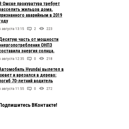
В Омске прокуратура требует
расселить жильцов дома,
признанного аварийным в 2019
году
6 августа 13:15
2
223
Десятую часть от мощности
энергопотребления ОНПЗ
составила энергия солнца.
6 августа 12:35
0
218
Автомобиль Hyundai вылетел в
кювет и врезался в дерево:
погиб 70-летний водитель
6 августа 11:55
0
272
Подпишитесь ВКонтакте!