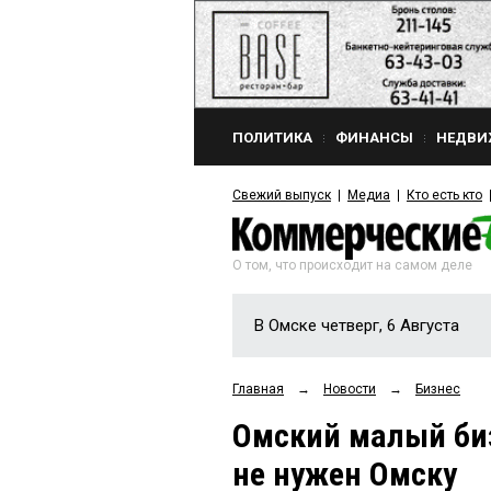
ПОЛИТИКА
ФИНАНСЫ
НЕДВИ
Свежий выпуск
Медиа
Кто есть кто
О том, что происходит на самом деле
В Омске четверг, 6 Августа
Главная
→
Новости
→
Бизнес
Омский малый биз
не нужен Омску