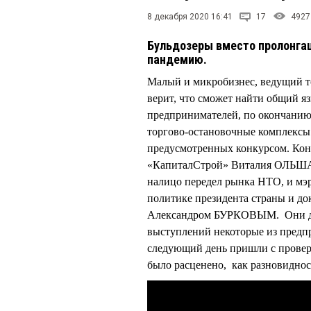
8 декабря 2020 16:41
17
4927
Бульдозеры вместо пролонгац
пандемию.
Малый и микробизнес, ведущий т
верит, что сможет найти общий я
предпринимателей, по окончанию 
торгово-остановочные комплексы 
предусмотренных конкурсом. Кон
«КапиталСтрой» Виталия ОЛЬША
налицо передел рынка НТО, и мэри
политике президента страны и д
Александром БУРКОВЫМ. Они дел
выступлений некоторые из предпр
следующий день пришли с провер
было расценено, как разновиднос