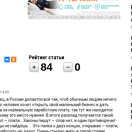
Рейтинг статьи
84
0
14:05:
ец, в России делается всё так, чтоб обычным людям ничего
о человек хочет открыть свой маленький бизнес и дать
 за нормальную заработную плату, так тут же находится
ому это место нужнее. В итоге расклад получается такой:
л — плати... Законы пишут — слов нет, и один противоречит
ы не найдёшь.... Это палка о двух концах, открывая — плати,
аботать не дадут. Очень стыдно жить в такой стране....