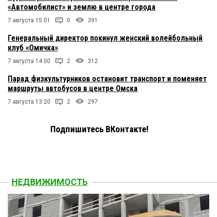
«Автомобилист» и землю в центре города
7 августа 15:01
0
391
Генеральный директор покинул женский волейбольный
клуб «Омичка»
7 августа 14:00
2
312
Парад физкультурников остановит транспорт и поменяет
маршруты автобусов в центре Омска
7 августа 13:20
2
297
Подпишитесь ВКонтакте!
НЕДВИЖИМОСТЬ