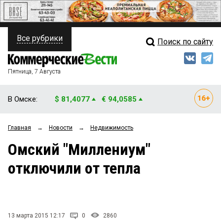
Все рубрики
Поиск по сайту
ПОЛИТИКА
Свежий выпуск
Медиа
ФИНАНСЫ
Пятница, 7 Августа
Кто есть кто
НЕДВИЖИМОСТЬ
В Омске:
$ 81,4077
€ 94,0585
Интервью
БИЗНЕС
Главная
→
Новости
→
Недвижимость
Мнения
ОБЩЕСТВО
Омский "Миллениум"
Рейтинги
ЗАКОН
отключили от тепла
Блоги
НОВОСТИ КОМПАНИЙ
Архив
ПРОИСШЕСТВИЯ
13 марта 2015 12:17
0
2860