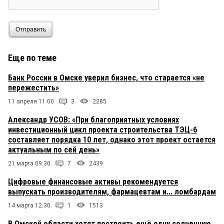
Отправить
Еще по теме
Банк России в Омске уверил бизнес, что старается «не
пережестить»
11 апреля 11:00
3
2285
Александр УСОВ: «При благоприятных условиях
инвестиционный цикл проекта строительства ТЭЦ-6
составляет порядка 10 лет, однако этот проект остается
актуальным по сей день»
21 марта 09:30
7
2439
Цифровые финансовые активы рекомендуется
выпускать производителям, фармацевтам и... ломбардам
14 марта 12:30
1
1513
В Омской области хотят построить ещё одну солнечную