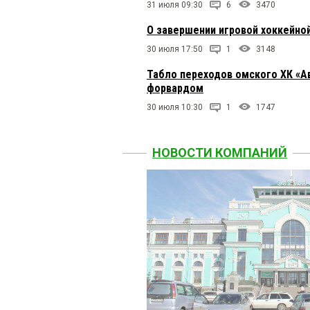
31 июля 09:30
6
3470
О завершении игровой хоккейно
30 июля 17:50
1
3148
Табло переходов омского ХК «А
форвардом
30 июля 10:30
1
1747
НОВОСТИ КОМПАНИЙ