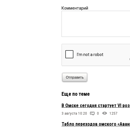
Комментарий
Отправить
Еще по теме
В Омске сегодня стартует VI р
3 августа 10:20
0
1257
Табло переходов омского «Аван