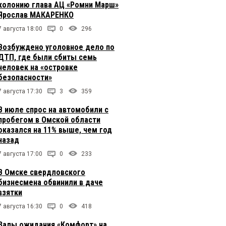
колонию глава АЦ «Ромни Марш»
Ярослав МАКАРЕНКО
7 августа 18:00
0
296
Возбуждено уголовное дело по
ДТП, где были сбиты семь
человек на «островке
безопасности»
7 августа 17:30
3
359
В июле спрос на автомобили с
пробегом в Омской области
оказался на 11% выше, чем год
назад
7 августа 17:00
0
233
В Омске свердловского
бизнесмена обвинили в даче
взятки
7 августа 16:30
0
418
Залы ожидания «Комфорт» на