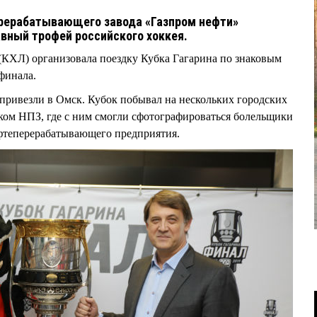
рерабатывающего завода «Газпром нефти»
авный трофей российского хоккея.
(КХЛ) организовала поездку Кубка Гагарина по знаковым
финала.
ривезли в Омск. Кубок побывал на нескольких городских
ском НПЗ, где с ним смогли сфотографироваться болельщики
ефтеперерабатывающего предприятия.