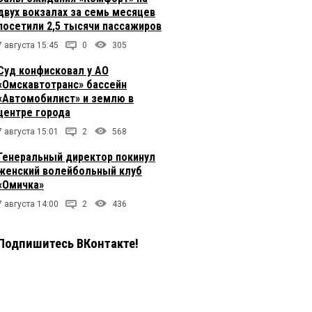
двух вокзалах за семь месяцев
посетили 2,5 тысячи пассажиров
7 августа 15:45
0
305
Суд конфисковал у АО
«Омскавтотранс» бассейн
«Автомобилист» и землю в
центре города
7 августа 15:01
2
568
Генеральный директор покинул
женский волейбольный клуб
«Омичка»
7 августа 14:00
2
436
Подпишитесь ВКонтакте!