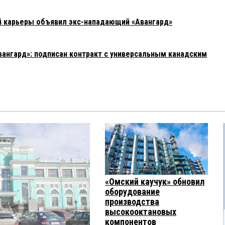
й карьеры объявил экс-нападающий «Авангард»
вангард»: подписан контракт с универсальным канадским
«Омский каучук» обновил
оборудование
производства
высокооктановых
компонентов