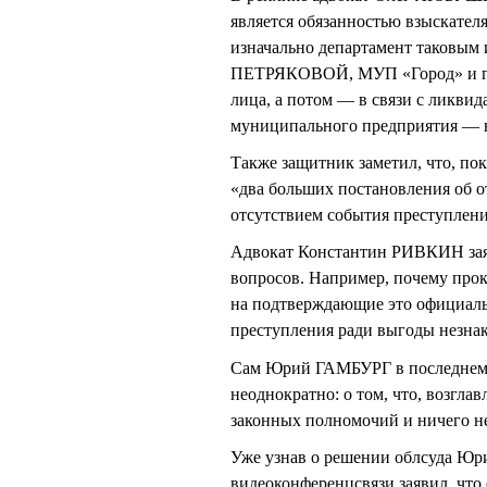
является обязанностью взыскателя
изначально департамент таковым 
ПЕТРЯКОВОЙ, МУП «Город» и ген
лица, а потом — в связи с ликви
муниципального предприятия — 
Также защитник заметил, что, по
«два больших постановления об о
отсутствием события преступления
Адвокат Константин РИВКИН заяв
вопросов. Например, почему проку
на подтверждающие это официаль
преступления ради выгоды незна
Сам Юрий ГАМБУРГ в последнем с
неоднократно: о том, что, возглав
законных полномочий и ничего н
Уже узнав о решении облсуда Юр
видеоконференцсвязи заявил, что 