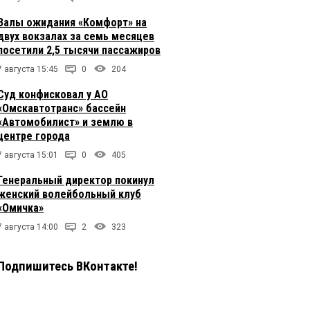
Залы ожидания «Комфорт» на
двух вокзалах за семь месяцев
посетили 2,5 тысячи пассажиров
7 августа 15:45
0
204
Суд конфисковал у АО
«Омскавтотранс» бассейн
«Автомобилист» и землю в
центре города
7 августа 15:01
0
405
Генеральный директор покинул
женский волейбольный клуб
«Омичка»
7 августа 14:00
2
323
Подпишитесь ВКонтакте!