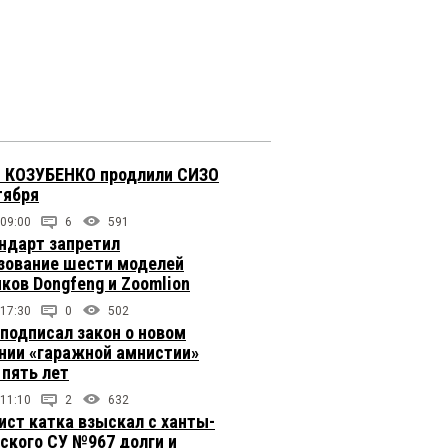
 КОЗУБЕНКО продлили СИЗО
тября
 09:00
6
591
ндарт запретил
зование шести моделей
иков Dongfeng и Zoomlion
 17:30
0
502
подписал закон о новом
нии «гаражной амнистии»
 пять лет
 11:10
2
632
ст катка взыскал с ханты-
ского СУ №967 долги и