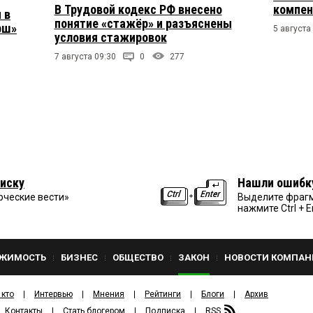
В Трудовой кодекс РФ внесено
компен
 в
понятие «стажёр» и разъяснены
рш»
5 августа
условия стажировок
7 августа 09:30
0
277
иску
Нашли ошибк
рческие вести»
Выделите фрагм
нажмите Ctrl + E
ЖИМОСТЬ
БИЗНЕС
ОБЩЕСТВО
ЗАКОН
НОВОСТИ КОМПАН
 кто
Интервью
Мнения
Рейтинги
Блоги
Архив
Контакты
Стать блогером
Подписка
RSS