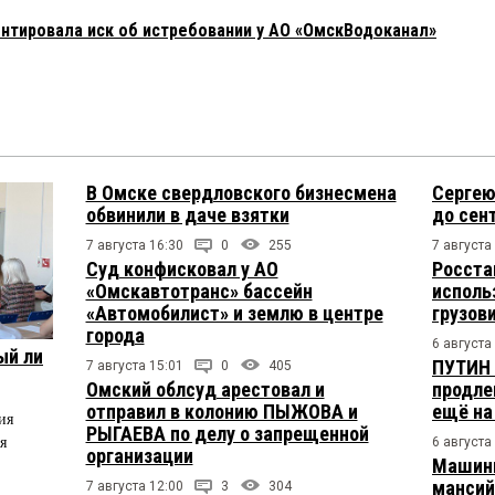
ентировала иск об истребовании у АО «ОмскВодоканал»
В Омске свердловского бизнесмена
Сергею
обвинили в даче взятки
до сен
7 августа 16:30
0
255
7 августа
Суд конфисковал у АО
Росста
«Омскавтотранс» бассейн
исполь
«Автомобилист» и землю в центре
грузов
города
6 августа
ый ли
ПУТИН 
7 августа 15:01
0
405
Омский облсуд арестовал и
продле
отправил в колонию ПЫЖОВА и
ещё на
ия
РЫГАЕВА по делу о запрещенной
я
6 августа
организации
Машини
мансий
7 августа 12:00
3
304