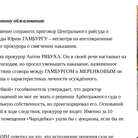
онному обжалованию
шение сохранить приговор Центрального райсуда о
ободы Юрию ГАМБУРГУ – несмотря на апелляционные
е прокурора о смягчении наказания.
иях прокурор Антон РЯБУХА. Он в своей речи настаивал на
изодам, но просил уменьшить наказание, назначенное
утствии сговора между ГАМБУРГОМ и МЕРЕНКОВЫМ он
лишь о характеристиках личности осуждённого.
ейкой» гособвинитель утверждает, что директор
ошений не мог не знать о решении Арбитражного суда о
льную собственность, но проигнорировал его. Оснований
й в ходе следствия, прокурор не видит. Именно за 10
, помещения «Чародейки» ушли бы с аукциона, если бы не
Н ответил на это, что исполнение решения суда не