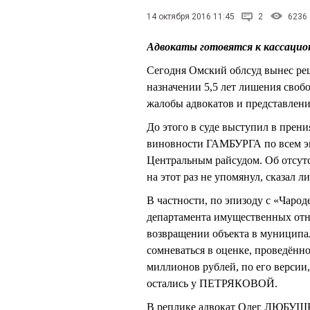
14 октября 2016 11:45
2
6236
Адвокаты готовятся к кассаци
Сегодня Омский облсуд вынес ре
назначении 5,5 лет лишения св
жалобы адвокатов и представлени
До этого в суде выступил в прен
виновности ГАМБУРГА по всем эп
Центральным райсудом. Об отс
на этот раз не упомянул, сказал 
В частности, по эпизоду с «Чарод
департамента имущественных отн
возвращении объекта в муниципа
сомневаться в оценке, проведённо
миллионов рублей, по его версии
остались у ПЕТРЯКОВОЙ.
В реплике адвокат Олег ЛЮБУШКИ