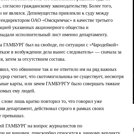
, согласно гражданскому законодательству. Более того,
и не являлся. Депимущества привлекли к суду между
директором ОАО «Омскремчас» в качестве третьего
дацией указанных акционерного общества и
выдали исполнительный лист именно департаменту.
ка ГАМБУРГ был на свободе, по ситуации с «Чародейкой»
тказе в возбуждении дела вынес следователь» — сначала за
, затем за отсутствием состава.
ил, что обвинение так и не ответило им на ряд важных
рор считает, что скотомогильника не существует, несмотря
ные карты, или зачем ГАМБУРГУ было совершать тяжкие
комых ему людей.
лове лишь кратко повторил то, что говорил уже
ляя департамент, действовал строго в рамках своих
е превышал.
ий ГАМБУРГ на вопрос журналистов по
он не виновен, прискорбно относится к данному вердикту,