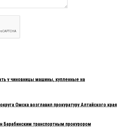
ать у чиновницы машины, купленные на
округа Омска возглавил прокуратуру Алтайского края
н Барабинским транспортным прокурором