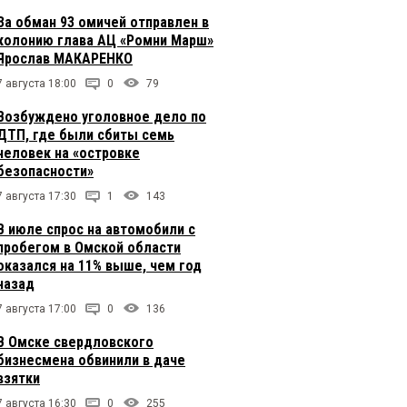
За обман 93 омичей отправлен в
колонию глава АЦ «Ромни Марш»
Ярослав МАКАРЕНКО
7 августа 18:00
0
79
Возбуждено уголовное дело по
ДТП, где были сбиты семь
человек на «островке
безопасности»
7 августа 17:30
1
143
В июле спрос на автомобили с
пробегом в Омской области
оказался на 11% выше, чем год
назад
7 августа 17:00
0
136
В Омске свердловского
бизнесмена обвинили в даче
взятки
7 августа 16:30
0
255