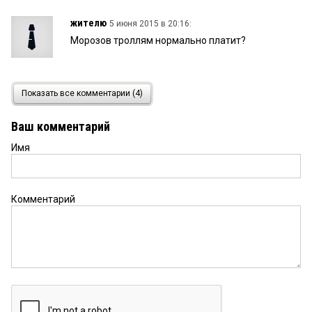
жителю
5 июня 2015 в 20:16:
Морозов троллям нормально платит?
житель
5 июня 2015 в 15:41:
Показать все комментарии (4)
Шадрин и его ШАЙКА (координационный совет)
полностью развалил Союз! Общее собрание не
Ваш комментарий
собирается, голосуют заочно, все что делается
исключительно в интересах этой шайки! Все Союз
Имя
сдох!
Комментарий