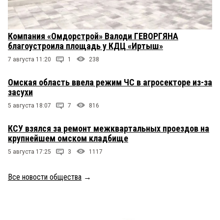
Компания «Омдорстрой» Валоди ГЕВОРГЯНА
благоустроила площадь у КДЦ «Иртыш»
7 августа 11:20
1
238
Омская область ввела режим ЧС в агросекторе из-за
засухи
5 августа 18:07
7
816
КСУ взялся за ремонт межквартальных проездов на
крупнейшем омском кладбище
5 августа 17:25
3
1117
Все новости общества
→