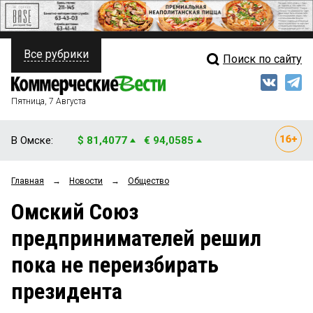
Все рубрики
Поиск по сайту
ПОЛИТИКА
Свежий выпуск
Медиа
ФИНАНСЫ
Пятница, 7 Августа
Кто есть кто
НЕДВИЖИМОСТЬ
В Омске:
$ 81,4077
€ 94,0585
Интервью
БИЗНЕС
Главная
→
Новости
→
Общество
Мнения
ОБЩЕСТВО
Омский Союз
Рейтинги
ЗАКОН
предпринимателей решил
Блоги
НОВОСТИ КОМПАНИЙ
пока не переизбирать
Архив
ПРОИСШЕСТВИЯ
президента