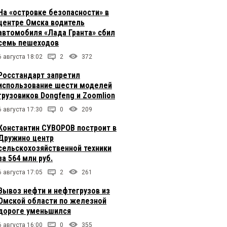
На «островке безопасности» в
центре Омска водитель
автомобиля «Лада Гранта» сбил
семь пешеходов
6 августа 18:02
2
372
Росстандарт запретил
использование шести моделей
грузовиков Dongfeng и Zoomlion
6 августа 17:30
0
209
Константин СУВОРОВ построит в
Дружино центр
сельскохозяйственной техники
за 564 млн руб.
6 августа 17:05
2
261
Вывоз нефти и нефтегрузов из
Омской области по железной
дороге уменьшился
6 августа 16:00
0
355