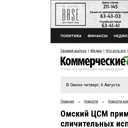
ПОЛИТИКА
ФИНАНСЫ
НЕДВИ
Свежий выпуск
Медиа
Кто есть кто
О том, что происходит на самом деле
В Омске четверг, 6 Августа
Главная
→
Новости
→
Новости ко
Омский ЦСМ прим
сличительных ис