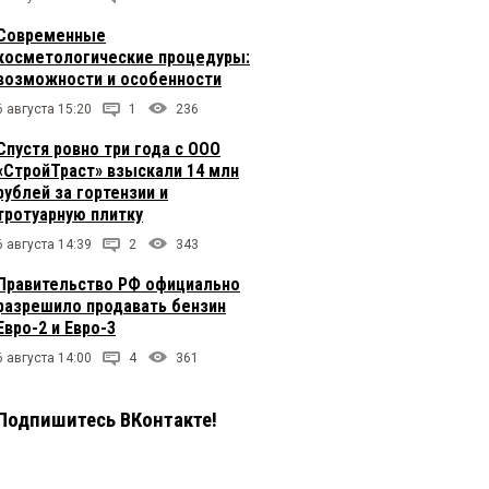
Современные
косметологические процедуры:
возможности и особенности
6 августа 15:20
1
236
Спустя ровно три года с ООО
«СтройТраст» взыскали 14 млн
рублей за гортензии и
тротуарную плитку
6 августа 14:39
2
343
Правительство РФ официально
разрешило продавать бензин
Евро-2 и Евро-3
6 августа 14:00
4
361
Подпишитесь ВКонтакте!