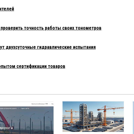
ителей
 проверить точность работы своих тонометров
ут двухсуточные гидравлические испытания
опытом сертификации товаров