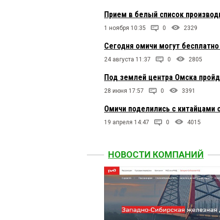
Прием в белый список производ
1 ноября 10:35
0
2329
Сегодня омичи могут бесплатно
24 августа 11:37
0
2805
Под землей центра Омска пройд
28 июня 17:57
0
3391
Омичи поделились c китайцами 
19 апреля 14:47
0
4015
НОВОСТИ КОМПАНИЙ