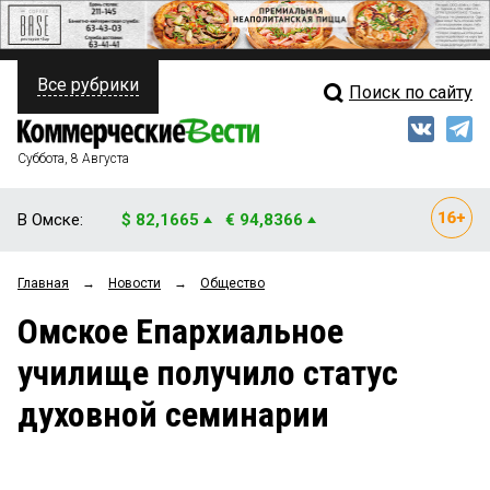
Все рубрики
Поиск по сайту
ПОЛИТИКА
Свежий выпуск
Медиа
ФИНАНСЫ
Суббота, 8 Августа
Кто есть кто
НЕДВИЖИМОСТЬ
В Омске:
$ 82,1665
€ 94,8366
Интервью
БИЗНЕС
Главная
→
Новости
→
Общество
Мнения
ОБЩЕСТВО
Омское Епархиальное
Рейтинги
ЗАКОН
училище получило статус
Блоги
НОВОСТИ КОМПАНИЙ
духовной семинарии
Архив
ПРОИСШЕСТВИЯ