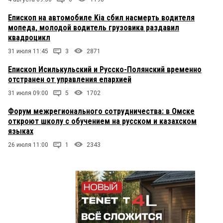
Епископ на автомобиле Kia сбил насмерть водителя
мопеда, молодой водитель грузовика раздавил
квадроцикл
31 июля 11:45
3
2871
Епископ Исилькульский и Русско-Полянский временно
отстранен от управления епархией
31 июля 09:00
5
1702
Форум межрегионального сотрудничества: в Омске
откроют школу с обучением на русском и казахском
языках
26 июля 11:00
1
2343