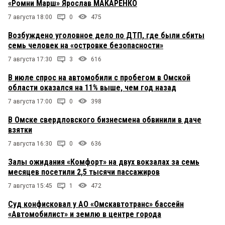
«Ромни Марш» Ярослав МАКАРЕНКО
7 августа 18:00
0
475
Возбуждено уголовное дело по ДТП, где были сбиты
семь человек на «островке безопасности»
7 августа 17:30
3
616
В июле спрос на автомобили с пробегом в Омской
области оказался на 11% выше, чем год назад
7 августа 17:00
0
398
В Омске свердловского бизнесмена обвинили в даче
взятки
7 августа 16:30
0
636
Залы ожидания «Комфорт» на двух вокзалах за семь
месяцев посетили 2,5 тысячи пассажиров
7 августа 15:45
1
472
Суд конфисковал у АО «Омскавтотранс» бассейн
«Автомобилист» и землю в центре города