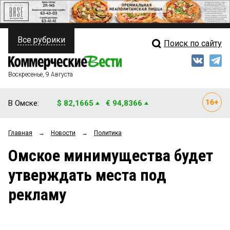
Все рубрики
Поиск по сайту
ПОЛИТИКА
Свежий выпуск
Медиа
ФИНАНСЫ
Воскресенье, 9 Августа
Кто есть кто
НЕДВИЖИМОСТЬ
В Омске:
$ 82,1665
€ 94,8366
Интервью
БИЗНЕС
Главная
→
Новости
→
Политика
Мнения
ОБЩЕСТВО
Омское минимущества будет
Рейтинги
ЗАКОН
утверждать места под
Блоги
НОВОСТИ КОМПАНИЙ
рекламу
Архив
ПРОИСШЕСТВИЯ