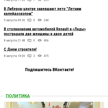
9 августа 11:00
1
229
В Либеров-центре завершают лето "Летним
калейдоскопом"
9 августа 09:30
0
240
В столкновении автомобилей Renault и «Лады»
пострадали две женщины и двое детей
8 августа 21:48
0
456
С Днем строителя!
8 августа 18:00
2
475
Подпишитесь ВКонтакте!
ПОЛИТИКА