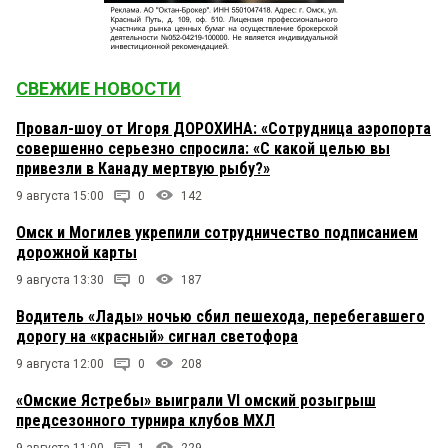
СВЕЖИЕ НОВОСТИ
Провал-шоу от Игоря ДОРОХИНА: «Сотрудница аэропорта
совершенно серьезно спросила: «С какой целью вы
привезли в Канаду мертвую рыбу?»
9 августа 15:00
0
142
Омск и Могилев укрепили сотрудничество подписанием
дорожной карты
9 августа 13:30
0
187
Водитель «Лады» ночью сбил пешехода, перебегавшего
дорогу на «красный» сигнал светофора
9 августа 12:00
0
208
«Омские Ястребы» выиграли VI омский розыгрыш
предсезонного турнира клубов МХЛ