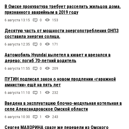
В Омске прокуратура требует расселить жильцов дома,
признанного аварийным в 2019 году
6 августа 13:15
0
153
Десятую часть от мощности энергопотребления ОНПЗ
составила энергия солнца.
6 августа 12:35
0
171
Автомобиль Hyundai вылетел в кювет и врезался в
дерево: погиб 70-летний водитель
6 августа 11:55
0
209
ПУТИН подписал закон о новом продлении «гаражной
амнистии» ещё на пять лет
6 августа 11:10
1
232
Введена в эксплуатацию блочно-модульная котельная в
селе Александровское Омской области
6 августа 10:30
1
243
Сергея МАХОРИНА сразу же перевели из Омского