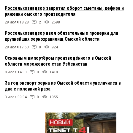
Россельхознадзор запретил оборот сметаны, кефира и
ряженки омского производителя
29 июля 18:28
2
2598
Россельхознадзор ввел обязательные проверки для
крупнейших зернохранилищ Омской области
29 июля 17:53
0
924
Основным импортёром произведённого в Омской
области мороженого стал Узбекистан
8 июля 14:33
0
1418
За год экспорт зерна из Омской области увеличился в
два с половиной раза
3 июля 09:04
0
1055