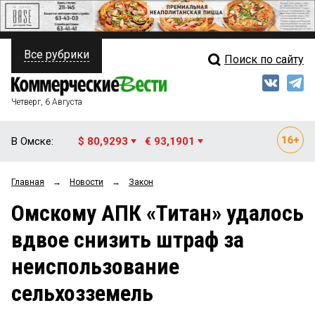
Все рубрики
Поиск по сайту
ПОЛИТИКА
Свежий выпуск
Медиа
ФИНАНСЫ
Четверг, 6 Августа
Кто есть кто
НЕДВИЖИМОСТЬ
В Омске:
$ 80,9293
€ 93,1901
Интервью
БИЗНЕС
Главная
→
Новости
→
Закон
Мнения
ОБЩЕСТВО
Омскому АПК «Титан» удалось
Рейтинги
ЗАКОН
вдвое снизить штраф за
Блоги
НОВОСТИ КОМПАНИЙ
неиспользование
Архив
ПРОИСШЕСТВИЯ
сельхозземель