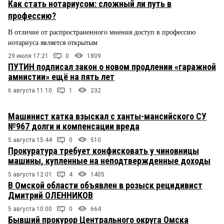
Как стать нотариусом: сложный ли путь в
профессию?
В отличие от распространенного мнения доступ в профессию
нотариуса является открытым
29 июля 17:21
0
1809
ПУТИН подписал закон о новом продлении «гаражной
амнистии» ещё на пять лет
6 августа 11:10
1
232
Машинист катка взыскал с ханты-мансийского СУ
№967 долги и компенсации вреда
5 августа 15:44
0
510
Прокуратура требует конфисковать у чиновницы
машины, купленные на неподтвержденные доходы
5 августа 12:01
4
1405
В Омской области объявлен в розыск рецидивист
Дмитрий ОЛЕННИКОВ
5 августа 10:00
0
664
Бывший прокурор Центрального округа Омска