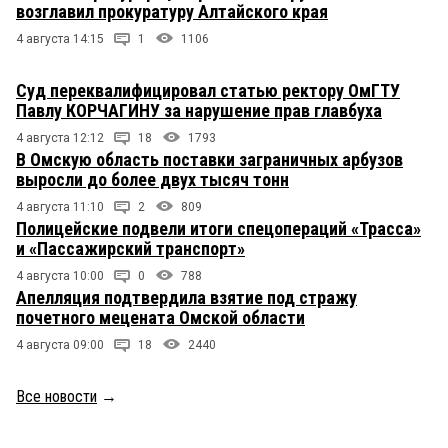
возглавил прокуратуру Алтайского края
4 августа 14:15
1
1106
Суд переквалифицировал статью ректору ОмГТУ
Павлу КОРЧАГИНУ за нарушение прав главбуха
4 августа 12:12
18
1793
В Омскую область поставки заграничных арбузов
выросли до более двух тысяч тонн
4 августа 11:10
2
809
Полицейские подвели итоги спецопераций «Трасса»
и «Пассажирский транспорт»
4 августа 10:00
0
788
Апелляция подтвердила взятие под стражу
почетного мецената Омской области
4 августа 09:00
18
2440
Все новости
→