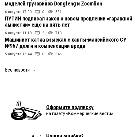
моделей грузовиков Dongfeng и Zoomlion
6 августа 17:30
0
581
ПУТИН подписал закон о новом продлении «гаражной
амнистии» ещё на пять лет
6 августа 11:10
2
713
Машинист катка взыскал с ханты-мансийского СУ
№967 долги и компенсации вреда
5 августа 15:44
0
846
Все новости
→
Оформите подписку
на газету «Коммерческие вести»
Нашли ошибку?