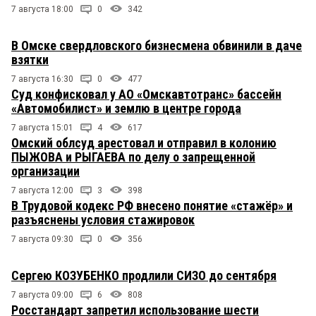
7 августа 18:00
0
342
В Омске свердловского бизнесмена обвинили в даче
взятки
7 августа 16:30
0
477
Суд конфисковал у АО «Омскавтотранс» бассейн
«Автомобилист» и землю в центре города
7 августа 15:01
4
617
Омский облсуд арестовал и отправил в колонию
ПЫЖОВА и РЫГАЕВА по делу о запрещенной
организации
7 августа 12:00
3
398
В Трудовой кодекс РФ внесено понятие «стажёр» и
разъяснены условия стажировок
7 августа 09:30
0
356
Сергею КОЗУБЕНКО продлили СИЗО до сентября
7 августа 09:00
6
808
Росстандарт запретил использование шести