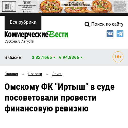
Все рубрики
Поиск по сайту
ПОЛИТИКА
Свежий выпуск
Медиа
ФИНАНСЫ
Суббота, 8 Августа
Кто есть кто
НЕДВИЖИМОСТЬ
В Омске:
$ 82,1665
€ 94,8366
Интервью
БИЗНЕС
Главная
→
Новости
→
Закон
Мнения
ОБЩЕСТВО
Омскому ФК "Иртыш" в суде
Рейтинги
ЗАКОН
посоветовали провести
Блоги
НОВОСТИ КОМПАНИЙ
финансовую ревизию
Архив
ПРОИСШЕСТВИЯ