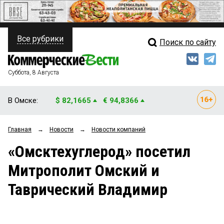
Все рубрики
Поиск по сайту
ПОЛИТИКА
Свежий выпуск
Медиа
ФИНАНСЫ
Суббота, 8 Августа
Кто есть кто
НЕДВИЖИМОСТЬ
В Омске:
$ 82,1665
€ 94,8366
Интервью
БИЗНЕС
Главная
→
Новости
→
Новости компаний
Мнения
ОБЩЕСТВО
«Омсктехуглерод» посетил
Рейтинги
ЗАКОН
Митрополит Омский и
Блоги
НОВОСТИ КОМПАНИЙ
Таврический Владимир
Архив
ПРОИСШЕСТВИЯ