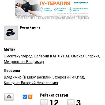
Регер Карина
Метки
Омсктехуглерод
,
Валерий КАПЛУНАТ
,
Омская Епархия
,
Митрополит Владимир
Персоны
Владимир (в миру Василий Захарович ИКИМ)
,
Каплунат Валерий Николаевич
Рейтинг статьи
12
3