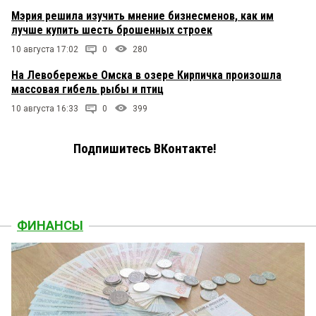
Мэрия решила изучить мнение бизнесменов, как им
лучше купить шесть брошенных строек
10 августа 17:02
0
280
На Левобережье Омска в озере Кирпичка произошла
массовая гибель рыбы и птиц
10 августа 16:33
0
399
Подпишитесь ВКонтакте!
ФИНАНСЫ