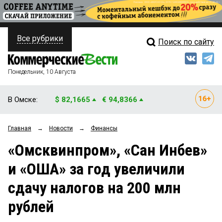
Все рубрики
Поиск по сайту
ПОЛИТИКА
Свежий выпуск
Медиа
ФИНАНСЫ
Понедельник, 10 Августа
Кто есть кто
НЕДВИЖИМОСТЬ
В Омске:
$ 82,1665
€ 94,8366
Интервью
БИЗНЕС
Главная
→
Новости
→
Финансы
Мнения
ОБЩЕСТВО
«Омсквинпром», «Сан Инбев»
Рейтинги
ЗАКОН
и «ОША» за год увеличили
Блоги
НОВОСТИ КОМПАНИЙ
сдачу налогов на 200 млн
Архив
ПРОИСШЕСТВИЯ
рублей