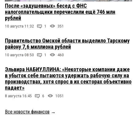
После «задушевных» бесед с ФНС
налогоплательщики перечислили ещё 746 млн
рублей
10 августа 11:32
1
351
Правительство Омской области выделило Тарскому
району 7,6 миллиона рублей
10 августа 08:50
1
460
Эльвира НАБИУЛЛИНА: «Некоторые компании даже
в убыток себе пытаются удержать рабочую силу на
производствах, хотя спрос в их секторах объективно
падает»
8 августа 16:45
6
1051
Все новости финансов
→