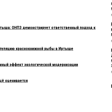
тыша: ОНПЗ демонстрирует ответственный подход к
опуляцию краснокнижной рыбы в Иртыше
емный эффект экологической модернизации
щё оценивается