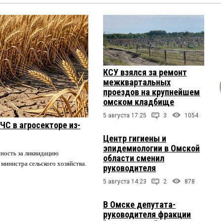
КСУ взялся за ремонт
межквартальных
проездов на крупнейшем
омском кладбище
5 августа 17:25
3
1054
ЧС в агросекторе из-
Центр гигиены и
эпидемиологии в Омской
нность за ликвидацию
области сменил
 министра сельского хозяйства.
руководителя
5 августа 14:23
2
878
В Омске депутата-
руководителя фракции