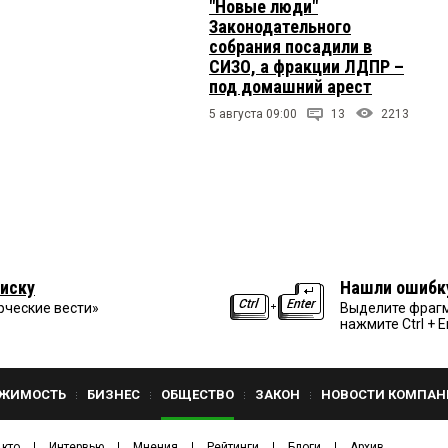
"Новые люди"
Законодательного
собрания посадили в
СИЗО, а фракции ЛДПР –
под домашний арест
5 августа 09:00
13
2213
иску
Нашли ошибк
рческие вести»
Выделите фрагм
нажмите Ctrl + E
ЖИМОСТЬ
БИЗНЕС
ОБЩЕСТВО
ЗАКОН
НОВОСТИ КОМПАН
 кто
Интервью
Мнения
Рейтинги
Блоги
Архив