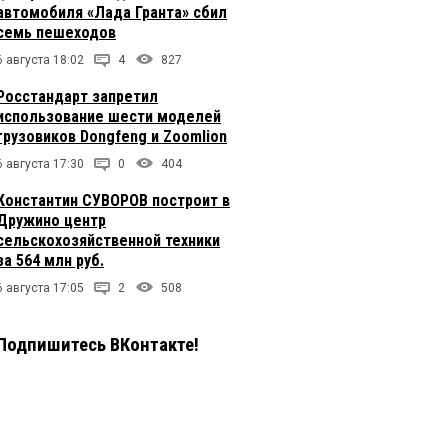
автомобиля «Лада Гранта» сбил
семь пешеходов
6 августа 18:02
4
827
Росстандарт запретил
использование шести моделей
грузовиков Dongfeng и Zoomlion
6 августа 17:30
0
404
Константин СУВОРОВ построит в
Дружино центр
сельскохозяйственной техники
за 564 млн руб.
6 августа 17:05
2
508
Подпишитесь ВКонтакте!