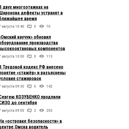
В двух многоэтажках на
Шаронова дефекты устранят в
ближайшее время
7 августа 10:40
0
70
«Омский каучук» обновил
оборудование производства
высокооктановых компонентов
7 августа 10:00
0
113
В Трудовой кодекс РФ внесено
понятие «стажёр» и разъяснены
условия стажировок
7 августа 09:30
0
142
Сергею КОЗУБЕНКО продлили
СИЗО до сентября
7 августа 09:00
2
255
На «островке безопасности» в
центре Омска водитель