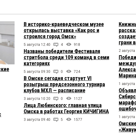
В историко-краеведческом музее
Книжны
открылась выставка «Как рос и
расска
строился город Омск»
создае
грани 
5 августа 12:40
4
918
Названы победители Фестиваля
2 августа
стритбола среди 109 команд в семи
Победи
категориях
междун
ские
Алекса
5 августа 09:30
0
724
Марина
В Омске сегодня стартует VI
розыгрыш предсезонного турнира
1 августа
клубов МХЛ — расписание
Объявл
Сибирс
3 августа 10:20
0
1127
марафо
Лица Любинского: главная улица
ошибо
Омска в работах Георгия КИЧИГИНА
с
1 августа
3 августа 09:40
5
1577
Омские
«Живую