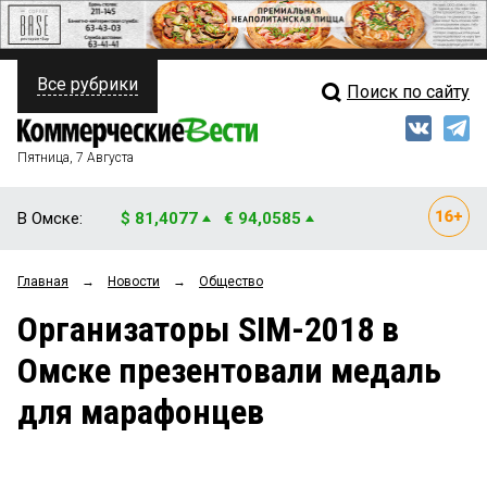
Все рубрики
Поиск по сайту
ПОЛИТИКА
Свежий выпуск
Медиа
ФИНАНСЫ
Пятница, 7 Августа
Кто есть кто
НЕДВИЖИМОСТЬ
В Омске:
$ 81,4077
€ 94,0585
Интервью
БИЗНЕС
Главная
→
Новости
→
Общество
Мнения
ОБЩЕСТВО
Организаторы SIM-2018 в
Рейтинги
ЗАКОН
Омске презентовали медаль
Блоги
НОВОСТИ КОМПАНИЙ
для марафонцев
Архив
ПРОИСШЕСТВИЯ