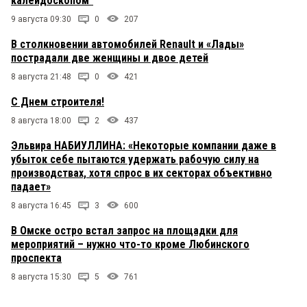
калейдоскопом"
9 августа 09:30
0
207
В столкновении автомобилей Renault и «Лады»
пострадали две женщины и двое детей
8 августа 21:48
0
421
С Днем строителя!
8 августа 18:00
2
437
Эльвира НАБИУЛЛИНА: «Некоторые компании даже в
убыток себе пытаются удержать рабочую силу на
производствах, хотя спрос в их секторах объективно
падает»
8 августа 16:45
3
600
В Омске остро встал запрос на площадки для
мероприятий – нужно что-то кроме Любинского
проспекта
8 августа 15:30
5
761