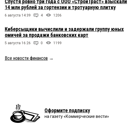
Спустя ровно три года с ООО «СтройТраст» взыскали
14 млн рублей за гортензии и тротуарную плитку
6 августа 14:39
4
1206
Киберсыщики вычислили и задержали группу юных
омичей за продажи банковских карт
5 августа 16:26
0
1199
Все новости финансов
→
Оформите подписку
на газету «Коммерческие вести»