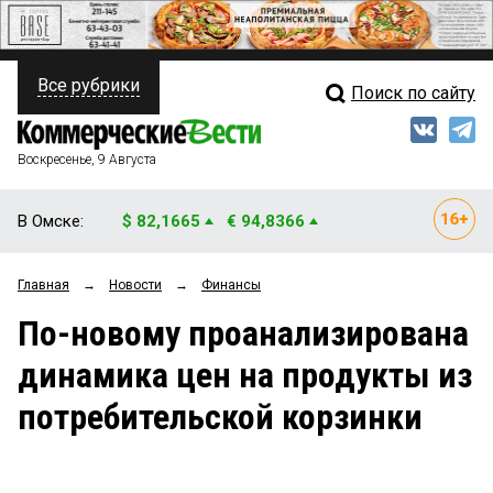
Все рубрики
Поиск по сайту
ПОЛИТИКА
Свежий выпуск
Медиа
ФИНАНСЫ
Воскресенье, 9 Августа
Кто есть кто
НЕДВИЖИМОСТЬ
В Омске:
$ 82,1665
€ 94,8366
Интервью
БИЗНЕС
Главная
→
Новости
→
Финансы
Мнения
ОБЩЕСТВО
По-новому проанализирована
Рейтинги
ЗАКОН
динамика цен на продукты из
Блоги
НОВОСТИ КОМПАНИЙ
потребительской корзинки
Архив
ПРОИСШЕСТВИЯ