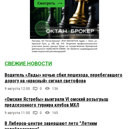
СВЕЖИЕ НОВОСТИ
Водитель «Лады» ночью сбил пешехода, перебегавшего
дорогу на «красный» сигнал светофора
9 августа 12:00
0
136
«Омские Ястребы» выиграли VI омский розыгрыш
предсезонного турнира клубов МХЛ
9 августа 11:00
0
165
В Либеров-центре завершают лето "Летним