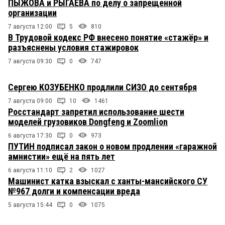
ПЫЖОВА и РЫГАЕВА по делу о запрещенной
организации
7 августа 12:00
5
810
В Трудовой кодекс РФ внесено понятие «стажёр» и
разъяснены условия стажировок
7 августа 09:30
0
747
Сергею КОЗУБЕНКО продлили СИЗО до сентября
7 августа 09:00
10
1461
Росстандарт запретил использование шести
моделей грузовиков Dongfeng и Zoomlion
6 августа 17:30
0
973
ПУТИН подписал закон о новом продлении «гаражной
амнистии» ещё на пять лет
6 августа 11:10
2
1027
Машинист катка взыскал с ханты-мансийского СУ
№967 долги и компенсации вреда
5 августа 15:44
0
1075