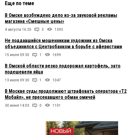
Еще по теме
В Омске возбуждено дело из-за звуковой рекламы
магазина «Смешные цены»
4 августа 16:20
3
1393
Не поддавшийся мошенникам художник из Омска
объединился с Центробанком в борьбе с аферистами
15 июля 09:30
1
1699
В Омской области резко подорожал картофель, зато
подешевели яйца
13 июля 09:30
1
1047
В Москве суды продолжают штрафовать оператора «Т2
Мобайл», не пресекавшего обман омичей
30 июня 14:03
0
1101