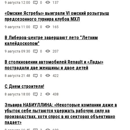
9 августа 12:00
0
137
«Омские Ястребы» выиграли VI омский розыгрыш
предсезонного турнира клубов МХЛ
9 августа 11:00
0
165
В Либеров-центре завершают лето "Летним
калейдоскопом"
9 августа 09:30
0
207
В столкновении автомобилей Renault и «Лады»
пострадали две женщины и двое детей
8 августа 21:48
0
422
С Днем строителя!
8 августа 18:00
2
438
Эльвира НАБИУЛЛИНА: «Некоторые компании даже в
убыток себе пытаются удержать рабочую силу на
производствах, хотя спрос в их секторах объективно
падает»