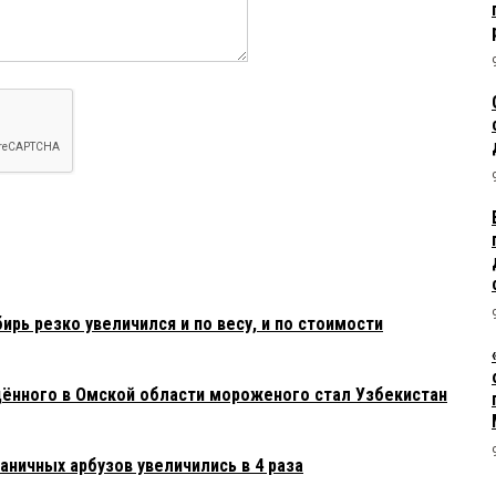
ирь резко увеличился и по весу, и по стоимости
ённого в Омской области мороженого стал Узбекистан
аничных арбузов увеличились в 4 раза