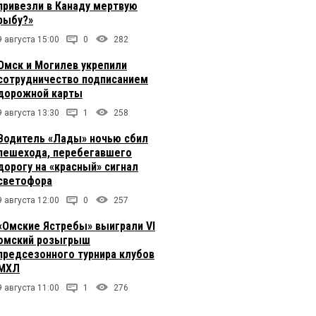
привезли в Канаду мертвую
рыбу?»
9 августа 15:00
0
282
Омск и Могилев укрепили
сотрудничество подписанием
дорожной карты
9 августа 13:30
1
258
Водитель «Лады» ночью сбил
пешехода, перебегавшего
дорогу на «красный» сигнал
светофора
9 августа 12:00
0
257
«Омские Ястребы» выиграли VI
омский розыгрыш
предсезонного турнира клубов
МХЛ
9 августа 11:00
1
276