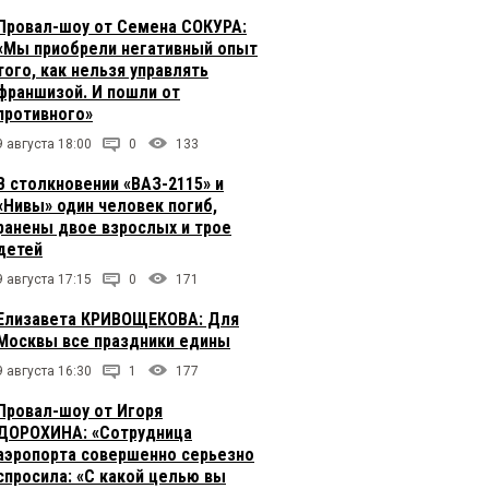
Провал-шоу от Семена СОКУРА:
«Мы приобрели негативный опыт
того, как нельзя управлять
франшизой. И пошли от
противного»
9 августа 18:00
0
133
В столкновении «ВАЗ-2115» и
«Нивы» один человек погиб,
ранены двое взрослых и трое
детей
9 августа 17:15
0
171
Елизавета КРИВОЩЕКОВА: Для
Москвы все праздники едины
9 августа 16:30
1
177
Провал-шоу от Игоря
ДОРОХИНА: «Сотрудница
аэропорта совершенно серьезно
спросила: «С какой целью вы