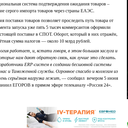
циональная система подтверждения ожидания товаров –
ние серого импорта товаров через страны ЕАЭС.
я поставки товаров позволяет проследить путь товара от
омента запуска уже пять 5 тысяч коммерсантов оформили
дстоящей поставке в СПОТ. Оборот, который в них отражён,
чётная сумма налогов — около 10 млрд рублей.
ия работает, и, кстати говоря, в этом большая заслуга и
оторые нам дают обратную связь, как лучше это сделать.
зработчики ERP-систем в создании бесшовной системы
нас и Таможенной службы. Огромное спасибо и коллегам из
ень серьёзная нагрузка лежит
, — сообщил вечером 5 июня
аниил ЕГОРОВ в прямом эфире телеканалу «Россия 24».