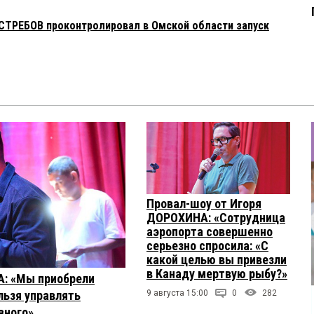
СТРЕБОВ проконтролировал в Омской области запуск
Провал-шоу от Игоря
ДОРОХИНА: «Сотрудница
аэропорта совершенно
серьезно спросила: «С
какой целью вы привезли
в Канаду мертвую рыбу?»
А: «Мы приобрели
льзя управлять
9 августа 15:00
0
282
вного»