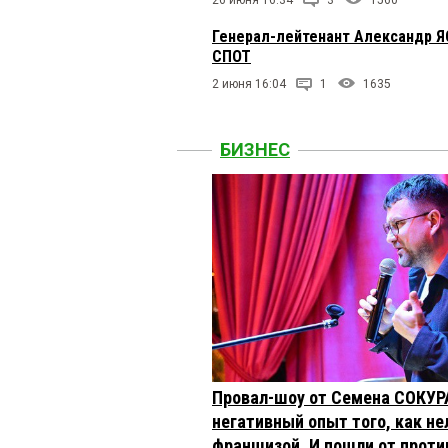
26 июня 16:34
3
1560
Генерал-лейтенант Александр Я
СПОТ
2 июня 16:04
1
1635
БИЗНЕС
Провал-шоу от Семена СОКУР
негативный опыт того, как не
франшизой. И пошли от проти