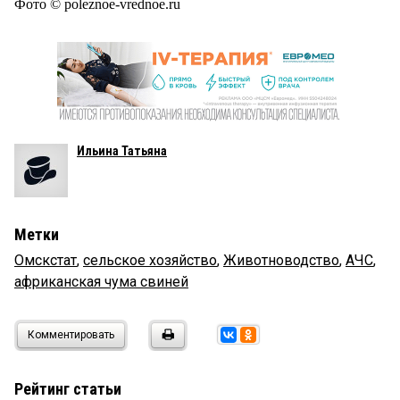
Фото © poleznoe-vrednoe.ru
Ильина Татьяна
Метки
Омскстат
,
сельское хозяйство
,
Животноводство
,
АЧС
,
африканская чума свиней
Комментировать
Рейтинг статьи