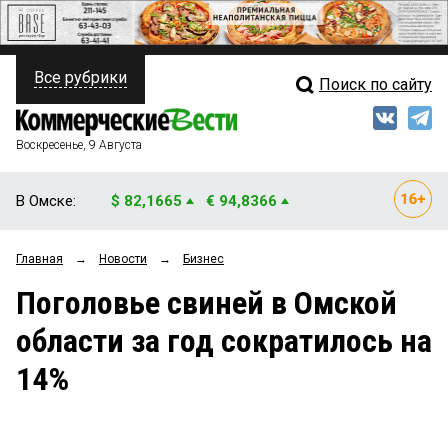
Все рубрики
Поиск по сайту
ПОЛИТИКА
Свежий выпуск
Медиа
ФИНАНСЫ
Воскресенье, 9 Августа
Кто есть кто
НЕДВИЖИМОСТЬ
В Омске:
$ 82,1665
€ 94,8366
Интервью
БИЗНЕС
Главная
→
Новости
→
Бизнес
Мнения
ОБЩЕСТВО
Поголовье свиней в Омской
Рейтинги
ЗАКОН
области за год сократилось на
Блоги
НОВОСТИ КОМПАНИЙ
14%
Архив
ПРОИСШЕСТВИЯ