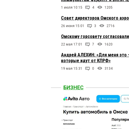
1 июля 10:15
4
1205
Совет директоров Омского аэро
26 июня 15:01
3
2716
Омскому горсовету согласовали
22 мая 17:01
7
1620
Андрей АЛЕХИН: «Для меня это –
которые идут от КПРФ»
19 мая 15:31
0
3134
БИЗНЕС