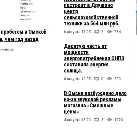
построит в Дружино
центр
сельскохозяйственной
техники за 564 млн руб.
с пробегом в Омской
6 августа 17:05
2
784
, чем год назад
Десятую часть от
китайцы.
мощности
энергопотребления ОНПЗ
составила энергия
солнца.
6 августа 12:35
0
690
В Омске возбуждено дело
из-за звуковой рекламы
магазина «Смешные
цены»
4 августа 16:20
3
1223