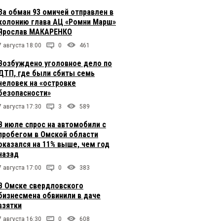
За обман 93 омичей отправлен в
колонию глава АЦ «Ромни Марш»
Ярослав МАКАРЕНКО
7 августа 18:00
0
461
Возбуждено уголовное дело по
ДТП, где были сбиты семь
человек на «островке
безопасности»
7 августа 17:30
3
589
В июле спрос на автомобили с
пробегом в Омской области
оказался на 11% выше, чем год
назад
7 августа 17:00
0
383
В Омске свердловского
бизнесмена обвинили в даче
взятки
7 августа 16:30
0
608