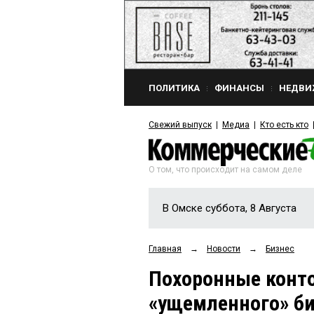
ПОЛИТИКА
ФИНАНСЫ
НЕДВИ
Свежий выпуск
Медиа
Кто есть кто
О том, что происходит на самом деле
В Омске суббота, 8 Августа
Главная
→
Новости
→
Бизнес
Похоронные конт
«ущемленного» б