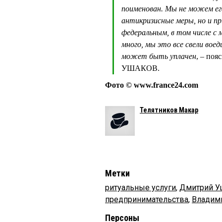
поименован. Мы не можем ег
антикризисные меры, но и п
федеральным, в том числе с
много, мы это все свели вое
может быть уплачен
, – по
УШАКОВ.
Фото © www.france24.com
Телятников Макар
Метки
ритуальные услуги
,
Дмитрий У
предпринимательства
,
Владим
Персоны