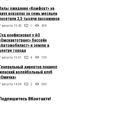
Залы ожидания «Комфорт» на
двух вокзалах за семь месяцев
посетили 2,5 тысячи пассажиров
7 августа 15:45
1
459
Суд конфисковал у АО
«Омскавтотранс» бассейн
«Автомобилист» и землю в
центре города
7 августа 15:01
4
739
Генеральный директор покинул
женский волейбольный клуб
«Омичка»
7 августа 14:00
2
583
Подпишитесь ВКонтакте!