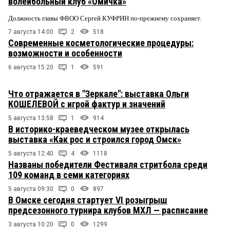
волейбольный клуб «Омичка»
Должность главы ФВОО Сергей КУФРИН по-прежнему сохраняет.
7 августа 14:00
2
518
Современные косметологические процедуры:
возможности и особенности
6 августа 15:20
1
591
Что отражается в "Зеркале": выставка Ольги
КОШЕЛЕВОЙ с игрой фактур и значений
5 августа 13:58
1
914
В историко-краеведческом музее открылась
выставка «Как рос и строился город Омск»
5 августа 12:40
4
1118
Названы победители Фестиваля стритбола среди
109 команд в семи категориях
5 августа 09:30
0
897
В Омске сегодня стартует VI розыгрыш
предсезонного турнира клубов МХЛ — расписание
3 августа 10:20
0
1299