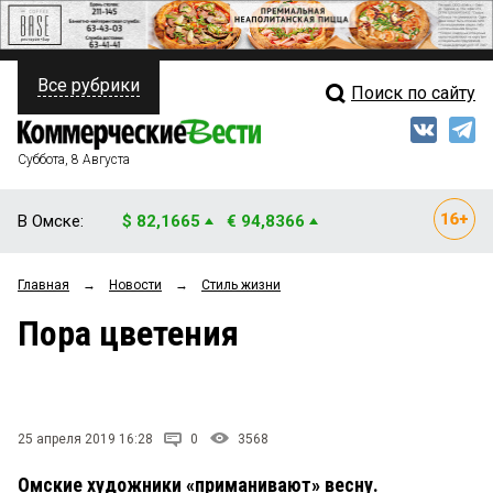
Все рубрики
Поиск по сайту
ПОЛИТИКА
Свежий выпуск
Медиа
ФИНАНСЫ
Суббота, 8 Августа
Кто есть кто
НЕДВИЖИМОСТЬ
В Омске:
$ 82,1665
€ 94,8366
Интервью
БИЗНЕС
Главная
→
Новости
→
Стиль жизни
Мнения
ОБЩЕСТВО
Пора цветения
Рейтинги
ЗАКОН
Блоги
НОВОСТИ КОМПАНИЙ
Архив
25 апреля 2019 16:28
0
3568
ПРОИСШЕСТВИЯ
Омские художники «приманивают» весну.
СТИЛЬ ЖИЗНИ