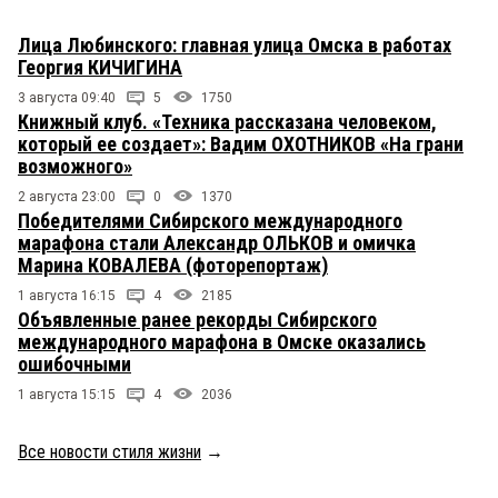
Лица Любинского: главная улица Омска в работах
Георгия КИЧИГИНА
3 августа 09:40
5
1750
Книжный клуб. «Техника рассказана человеком,
который ее создает»: Вадим ОХОТНИКОВ «На грани
возможного»
2 августа 23:00
0
1370
Победителями Сибирского международного
марафона стали Александр ОЛЬКОВ и омичка
Марина КОВАЛЕВА (фоторепортаж)
1 августа 16:15
4
2185
Объявленные ранее рекорды Сибирского
международного марафона в Омске оказались
ошибочными
1 августа 15:15
4
2036
Все новости стиля жизни
→