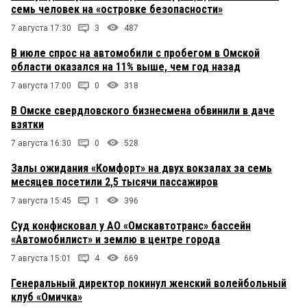
семь человек на «островке безопасности»
7 августа 17:30
3
487
В июле спрос на автомобили с пробегом в Омской
области оказался на 11% выше, чем год назад
7 августа 17:00
0
318
В Омске свердловского бизнесмена обвинили в даче
взятки
7 августа 16:30
0
528
Залы ожидания «Комфорт» на двух вокзалах за семь
месяцев посетили 2,5 тысячи пассажиров
7 августа 15:45
1
396
Суд конфисковал у АО «Омскавтотранс» бассейн
«Автомобилист» и землю в центре города
7 августа 15:01
4
669
Генеральный директор покинул женский волейбольный
клуб «Омичка»