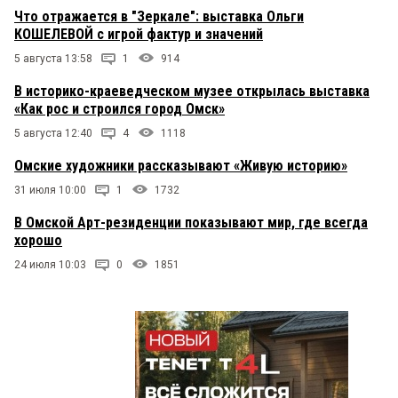
Что отражается в "Зеркале": выставка Ольги
КОШЕЛЕВОЙ с игрой фактур и значений
5 августа 13:58
1
914
В историко-краеведческом музее открылась выставка
«Как рос и строился город Омск»
5 августа 12:40
4
1118
Омские художники рассказывают «Живую историю»
31 июля 10:00
1
1732
В Омской Арт-резиденции показывают мир, где всегда
хорошо
24 июля 10:03
0
1851