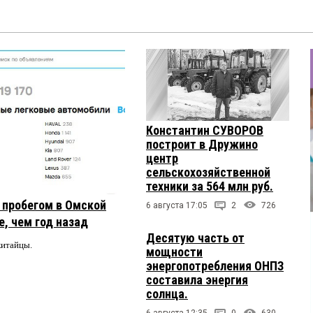
Константин СУВОРОВ
построит в Дружино
центр
сельскохозяйственной
техники за 564 млн руб.
с пробегом в Омской
6 августа 17:05
2
726
, чем год назад
Десятую часть от
китайцы.
мощности
энергопотребления ОНПЗ
составила энергия
солнца.
6 августа 12:35
0
630