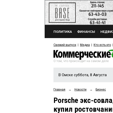
ПОЛИТИКА
ФИНАНСЫ
НЕДВИ
Свежий выпуск
Медиа
Кто есть кто
О том, что происходит на самом деле
В Омске суббота, 8 Августа
Главная
→
Новости
→
Бизнес
Porsche экс-совл
купил ростовчани