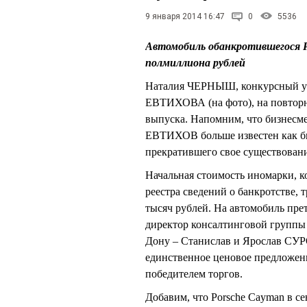
9 января 2014 16:47
0
5536
Автомобиль обанкротившегося 
полмиллиона рублей
Наталия ЧЕРНЫШ, конкурсный у
ЕВТИХОВА (на фото), на повторн
выпуска. Напомним, что бизнесме
ЕВТИХОВ больше известен как бы
прекратившего свое существовани
Начальная стоимость иномарки, ко
реестра сведений о банкротстве, т
тысяч рублей. На автомобиль пр
директор консалтинговой группы 
Дону – Станислав и Ярослав СУР
единственное ценовое предложени
победителем торгов.
Добавим, что Porsche Cayman в с