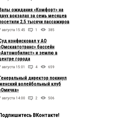
Залы ожидания «Комфорт» на
двух вокзалах за семь месяцев
посетили 2,5 тысячи пассажиров
7 августа 15:45
1
385
Суд конфисковал у АО
«Омскавтотранс» бассейн
«Автомобилист» и землю в
центре города
7 августа 15:01
4
659
Генеральный директор покинул
женский волейбольный клуб
«Омичка»
7 августа 14:00
2
506
Подпишитесь ВКонтакте!