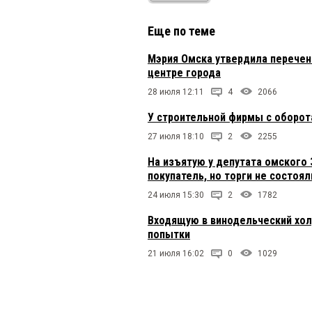
Еще по теме
Мэрия Омска утвердила перечен
центре города
28 июля 12:11
4
2066
У строительной фирмы с оборот
27 июля 18:10
2
2255
На изъятую у депутата омского
покупатель, но торги не состоял
24 июля 15:30
2
1782
Входящую в винодельческий хол
попытки
21 июля 16:02
0
1029