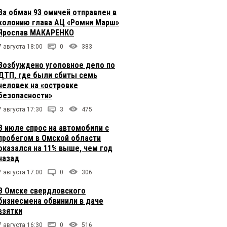
За обман 93 омичей отправлен в
колонию глава АЦ «Ромни Марш»
Ярослав МАКАРЕНКО
7 августа 18:00
0
383
Возбуждено уголовное дело по
ДТП, где были сбиты семь
человек на «островке
безопасности»
7 августа 17:30
3
475
В июле спрос на автомобили с
пробегом в Омской области
оказался на 11% выше, чем год
назад
7 августа 17:00
0
306
В Омске свердловского
бизнесмена обвинили в даче
взятки
7 августа 16:30
0
516