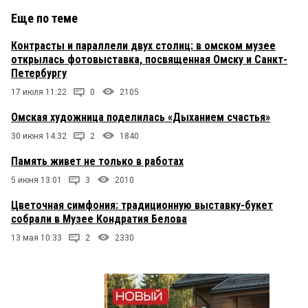
Еще по теме
Контрасты и параллели двух столиц: в омском музее
открылась фотовыставка, посвященная Омску и Санкт-
Петербургу
17 июля 11:22
0
2105
Омская художница поделилась «Дыханием счастья»
30 июня 14:32
2
1840
Память живет не только в работах
5 июня 13:01
3
2010
Цветочная симфония: традиционную выставку-букет
собрали в Музее Кондратия Белова
13 мая 10:33
2
2330