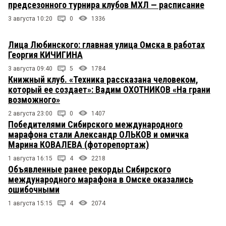
предсезонного турнира клубов МХЛ — расписание
3 августа 10:20
0
1336
Лица Любинского: главная улица Омска в работах
Георгия КИЧИГИНА
3 августа 09:40
5
1784
Книжный клуб. «Техника рассказана человеком,
который ее создает»: Вадим ОХОТНИКОВ «На грани
возможного»
2 августа 23:00
0
1407
Победителями Сибирского международного
марафона стали Александр ОЛЬКОВ и омичка
Марина КОВАЛЕВА (фоторепортаж)
1 августа 16:15
4
2218
Объявленные ранее рекорды Сибирского
международного марафона в Омске оказались
ошибочными
1 августа 15:15
4
2074