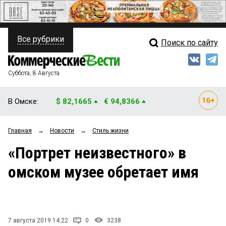
Все рубрики
Поиск по сайту
ПОЛИТИКА
Свежий выпуск
Медиа
ФИНАНСЫ
Суббота, 8 Августа
Кто есть кто
НЕДВИЖИМОСТЬ
В Омске:
$ 82,1665
€ 94,8366
Интервью
БИЗНЕС
Главная
→
Новости
→
Стиль жизни
Мнения
ОБЩЕСТВО
«Портрет неизвестного» в
Рейтинги
ЗАКОН
омском музее обретает имя
Блоги
НОВОСТИ КОМПАНИЙ
Архив
ПРОИСШЕСТВИЯ
7 августа 2019 14:22
0
3238
СТИЛЬ ЖИЗНИ