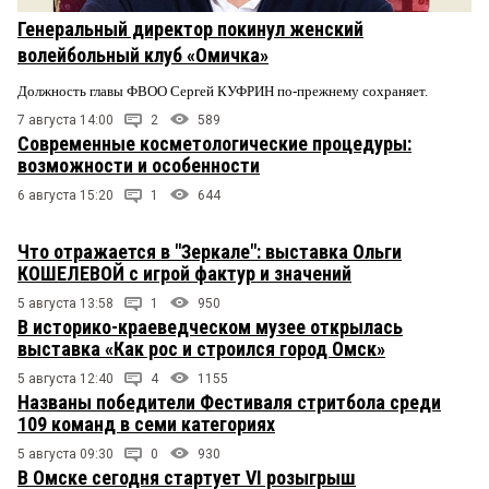
Генеральный директор покинул женский
волейбольный клуб «Омичка»
Должность главы ФВОО Сергей КУФРИН по-прежнему сохраняет.
7 августа 14:00
2
589
Современные косметологические процедуры:
возможности и особенности
6 августа 15:20
1
644
Что отражается в "Зеркале": выставка Ольги
КОШЕЛЕВОЙ с игрой фактур и значений
5 августа 13:58
1
950
В историко-краеведческом музее открылась
выставка «Как рос и строился город Омск»
5 августа 12:40
4
1155
Названы победители Фестиваля стритбола среди
109 команд в семи категориях
5 августа 09:30
0
930
В Омске сегодня стартует VI розыгрыш