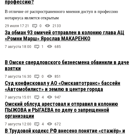
профессию?
В отличие от распространенного мнения доступ в профессию
нотариуса является открытым
29 июля 17:21
0
2133
За обман 93 омичей отправлен в колонию глава АЦ
«Ромни Марш» Ярослав МАКАРЕНКО
7 августа 18:00
1
685
В Омске свердловского бизнесмена обвинили в даче
взятки
7 августа 16:30
0
851
Суд конфисковал у АО «Омскавтотранс» бассейн
«Автомобилист» и землю в центре города
7 августа 15:01
4
947
Омский облсуд арестовал и отправил в колонию
ПЫЖОВА и РЫГАЕВА по делу о запрещенной
организации
7 августа 12:00
4
672
В Трудовой кодекс РФ внесено понятие «стажёр» и