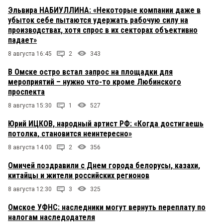
Эльвира НАБИУЛЛИНА: «Некоторые компании даже в
убыток себе пытаются удержать рабочую силу на
производствах, хотя спрос в их секторах объективно
падает»
8 августа 16:45
2
343
В Омске остро встал запрос на площадки для
мероприятий – нужно что-то кроме Любинского
проспекта
8 августа 15:30
1
527
Юрий ИЦКОВ, народный артист РФ: «Когда достигаешь
потолка, становится неинтересно»
8 августа 14:00
2
356
Омичей поздравили с Днем города белорусы, казахи,
китайцы и жители российских регионов
8 августа 12:30
3
325
Омское УФНС: наследники могут вернуть переплату по
налогам наследодателя