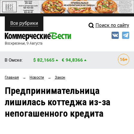
Все рубрики
Поиск по сайту
ПОЛИТИКА
Свежий выпуск
Медиа
ФИНАНСЫ
Воскресенье, 9 Августа
Кто есть кто
НЕДВИЖИМОСТЬ
В Омске:
$ 82,1665
€ 94,8366
Интервью
БИЗНЕС
Главная
→
Новости
→
Закон
Мнения
ОБЩЕСТВО
Предпринимательница
Рейтинги
ЗАКОН
лишилась коттеджа из-за
Блоги
НОВОСТИ КОМПАНИЙ
непогашенного кредита
Архив
ПРОИСШЕСТВИЯ