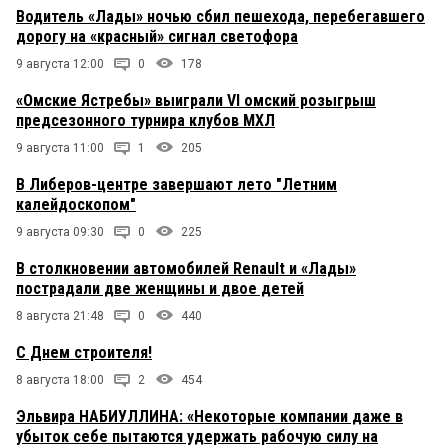
Водитель «Лады» ночью сбил пешехода, перебегавшего
дорогу на «красный» сигнал светофора
9 августа 12:00
0
178
«Омские Ястребы» выиграли VI омский розыгрыш
предсезонного турнира клубов МХЛ
9 августа 11:00
1
205
В Либеров-центре завершают лето "Летним
калейдоскопом"
9 августа 09:30
0
225
В столкновении автомобилей Renault и «Лады»
пострадали две женщины и двое детей
8 августа 21:48
0
440
С Днем строителя!
8 августа 18:00
2
454
Эльвира НАБИУЛЛИНА: «Некоторые компании даже в
убыток себе пытаются удержать рабочую силу на