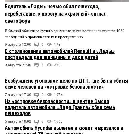
Водитель «Лады» ночью сбил пешехода,
перебегавшего дорогу на «красный» сигнал
светофора
В Омской области за сутки в дежурные части полиции поступило 1060
сообщений о происшествиях и преступлениях.
9 августа 12:00
0
178
В столкновении автомобилей Renault и «Лады»
пострадали две женщины и двое детей
8 августа 21:48
0
440
Возбуждено уголовное дело по ДТП, где были сбиты
семь человек на «островке безопасности»
7 августа 17:30
4
1074
На «островке безопасности» в центре Омска
водитель автомобиля «Лада Гранта» сбил семь
пешеходов
6 августа 18:02
6
1605
Автомобиль Hyundai вылетел в кювет и врезался в
дерево: погиб 70-летний водитель