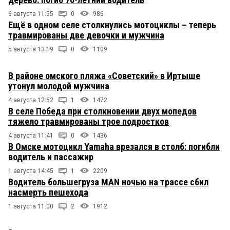
6 августа 11:55
0
986
Ещё в одном селе столкнулись мотоциклы – теперь
травмированы две девочки и мужчина
5 августа 13:19
0
1109
В районе омского пляжа «Советский» в Иртыше
утонул молодой мужчина
4 августа 12:52
1
1472
В селе Победа при столкновении двух мопедов
тяжело травмированы трое подростков
4 августа 11:41
0
1436
В Омске мотоцикл Yamaha врезался в столб: погибли
водитель и пассажир
1 августа 14:45
1
2209
Водитель большегруза MAN ночью на трассе сбил
насмерть пешехода
1 августа 11:00
2
1912