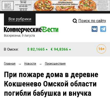
Все рубрики
Поиск по сайту
ПОЛИТИКА
Свежий выпуск
Медиа
ФИНАНСЫ
Воскресенье, 9 Августа
Кто есть кто
НЕДВИЖИМОСТЬ
В Омске:
$ 82,1665
€ 94,8366
Интервью
БИЗНЕС
Главная
→
Новости
→
Происшествия
Мнения
ОБЩЕСТВО
При пожаре дома в деревне
Рейтинги
ЗАКОН
Кокшенево Омской области
Блоги
НОВОСТИ КОМПАНИЙ
погибли бабушка и внучка
Архив
ПРОИСШЕСТВИЯ