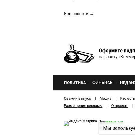
Все новости
→
Оформите подп
на газету «Комме
ПОЛИТИКА
ФИНАНСЫ
НЕДВИ
Свежий выпуск
Медиа
Кто есть
Размещение рекламы
О проекте
kv
news.ru
Мы используе
©
2001—2026
ООО И