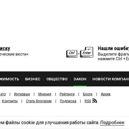
иску
Нашли ошибк
рческие вести»
Выделите фрагм
нажмите Ctrl + E
ЖИМОСТЬ
БИЗНЕС
ОБЩЕСТВО
ЗАКОН
НОВОСТИ КОМПАН
 кто
Интервью
Мнения
Рейтинги
Блоги
Архив
Контакты
Стать блогером
Подписка
RSS
м файлы cookie для улучшения работы сайта.
Подробнее
Политика конфиденциальности
ЗДАТЕЛЬСКИЙ ДОМ «КВ».