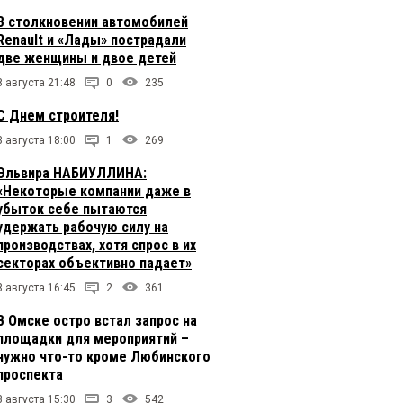
В столкновении автомобилей
Renault и «Лады» пострадали
две женщины и двое детей
8 августа 21:48
0
235
С Днем строителя!
8 августа 18:00
1
269
Эльвира НАБИУЛЛИНА:
«Некоторые компании даже в
убыток себе пытаются
удержать рабочую силу на
производствах, хотя спрос в их
секторах объективно падает»
8 августа 16:45
2
361
В Омске остро встал запрос на
площадки для мероприятий –
нужно что-то кроме Любинского
проспекта
8 августа 15:30
3
542