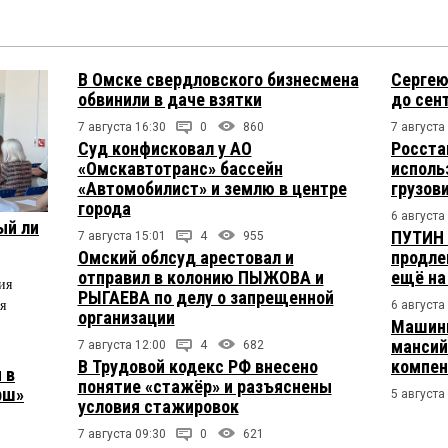
В Омске свердловского бизнесмена
Сергею
обвинили в даче взятки
до сен
7 августа 16:30
0
860
7 августа
Суд конфисковал у АО
Росста
«Омскавтотранс» бассейн
исполь
«Автомобилист» и землю в центре
грузов
города
6 августа
ый ли
ПУТИН 
7 августа 15:01
4
955
Омский облсуд арестовал и
продле
отправил в колонию ПЫЖОВА и
ещё на
ия
РЫГАЕВА по делу о запрещенной
я
6 августа
организации
Машини
мансий
7 августа 12:00
4
682
В Трудовой кодекс РФ внесено
компен
 в
понятие «стажёр» и разъяснены
рш»
5 августа
условия стажировок
7 августа 09:30
0
621