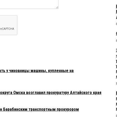
ать у чиновницы машины, купленные на
округа Омска возглавил прокуратуру Алтайского края
н Барабинским транспортным прокурором