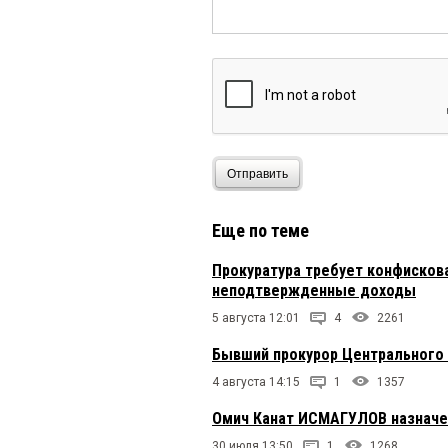
Отправить
Еще по теме
Прокуратура требует конфисков
неподтвержденные доходы
5 августа 12:01
4
2261
Бывший прокурор Центрального 
4 августа 14:15
1
1357
Омич Канат ИСМАГУЛОВ назначе
30 июля 13:50
1
1268