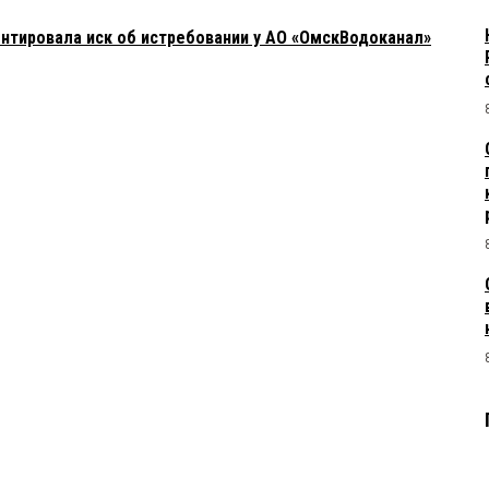
ентировала иск об истребовании у АО «ОмскВодоканал»