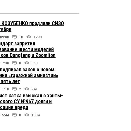
 КОЗУБЕНКО продлили СИЗО
тября
 09:00
10
1290
ндарт запретил
зование шести моделей
иков Dongfeng и Zoomlion
 17:30
0
850
подписал закон о новом
нии «гаражной амнистии»
 пять лет
 11:10
2
941
ст катка взыскал с ханты-
ского СУ №967 долги и
сации вреда
 15:44
0
1004