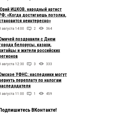
Юрий ИЦКОВ, народный артист
РФ: «Когда достигаешь потолка,
становится неинтересно»
8 августа 14:00
2
364
Омичей поздравили с Днем
города белорусы, казахи,
китайцы и жители российских
регионов
8 августа 12:30
3
333
Омское УФНС: наследники могут
вернуть переплату по налогам
наследодателя
8 августа 11:00
1
459
Подпишитесь ВКонтакте!