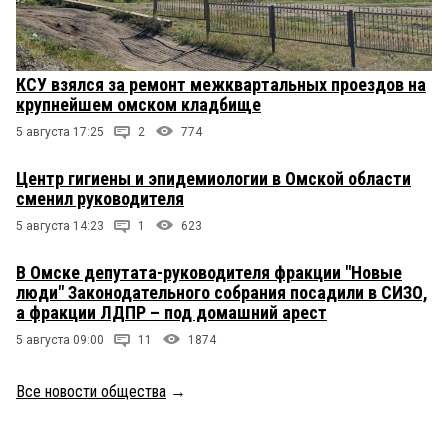
КСУ взялся за ремонт межквартальных проездов на
крупнейшем омском кладбище
5 августа 17:25
2
774
Центр гигиены и эпидемиологии в Омской области
сменил руководителя
5 августа 14:23
1
623
В Омске депутата-руководителя фракции "Новые
люди" Законодательного собрания посадили в СИЗО,
а фракции ЛДПР – под домашний арест
5 августа 09:00
11
1874
Все новости общества
→