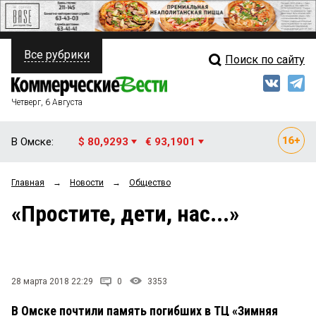
Все рубрики
Поиск по сайту
ПОЛИТИКА
Свежий выпуск
Медиа
ФИНАНСЫ
Четверг, 6 Августа
Кто есть кто
НЕДВИЖИМОСТЬ
В Омске:
$ 80,9293
€ 93,1901
Интервью
БИЗНЕС
Главная
→
Новости
→
Общество
Мнения
ОБЩЕСТВО
«Простите, дети, нас...»
Рейтинги
ЗАКОН
Блоги
НОВОСТИ КОМПАНИЙ
Архив
28 марта 2018 22:29
0
3353
ПРОИСШЕСТВИЯ
В Омске почтили память погибших в ТЦ «Зимняя