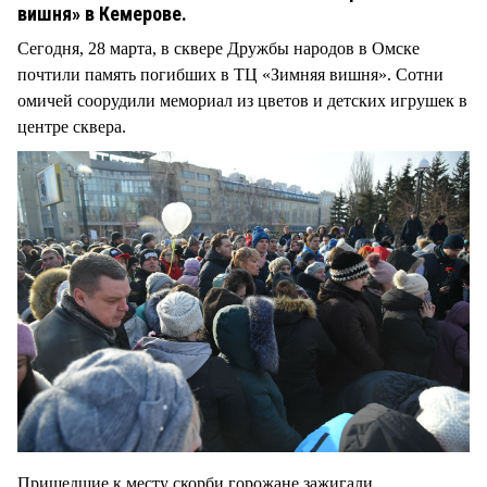
СТИЛЬ ЖИЗНИ
вишня» в Кемерове.
Сегодня, 28 марта, в сквере Дружбы народов в Омске
почтили память погибших в ТЦ «Зимняя вишня». Сотни
омичей соорудили мемориал из цветов и детских игрушек в
центре сквера.
Пришедшие к месту скорби горожане зажигали