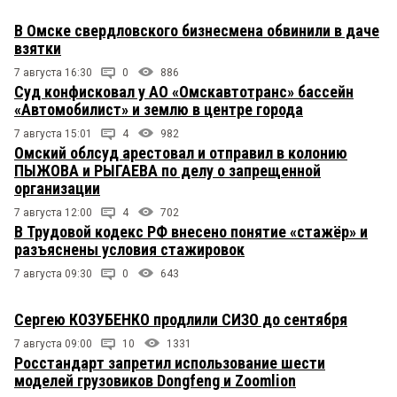
В Омске свердловского бизнесмена обвинили в даче
взятки
7 августа 16:30
0
886
Суд конфисковал у АО «Омскавтотранс» бассейн
«Автомобилист» и землю в центре города
7 августа 15:01
4
982
Омский облсуд арестовал и отправил в колонию
ПЫЖОВА и РЫГАЕВА по делу о запрещенной
организации
7 августа 12:00
4
702
В Трудовой кодекс РФ внесено понятие «стажёр» и
разъяснены условия стажировок
7 августа 09:30
0
643
Сергею КОЗУБЕНКО продлили СИЗО до сентября
7 августа 09:00
10
1331
Росстандарт запретил использование шести
моделей грузовиков Dongfeng и Zoomlion