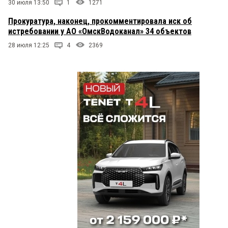
30 июля 13:50
1
1271
Прокуратура, наконец, прокомментировала иск об
истребовании у АО «ОмскВодоканал» 34 объектов
28 июля 12:25
4
2369