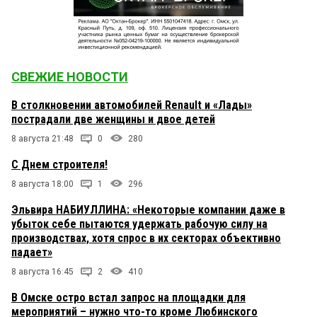
СВЕЖИЕ НОВОСТИ
В столкновении автомобилей Renault и «Лады»
пострадали две женщины и двое детей
8 августа 21:48
0
280
С Днем строителя!
8 августа 18:00
1
296
Эльвира НАБИУЛЛИНА: «Некоторые компании даже в
убыток себе пытаются удержать рабочую силу на
производствах, хотя спрос в их секторах объективно
падает»
8 августа 16:45
2
410
В Омске остро встал запрос на площадки для
мероприятий – нужно что-то кроме Любинского