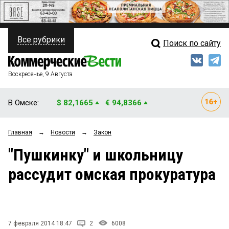
Все рубрики
Поиск по сайту
ПОЛИТИКА
Свежий выпуск
Медиа
ФИНАНСЫ
Воскресенье, 9 Августа
Кто есть кто
НЕДВИЖИМОСТЬ
В Омске:
$ 82,1665
€ 94,8366
Интервью
БИЗНЕС
Главная
→
Новости
→
Закон
Мнения
ОБЩЕСТВО
"Пушкинку" и школьницу
Рейтинги
ЗАКОН
рассудит омская прокуратура
Блоги
НОВОСТИ КОМПАНИЙ
Архив
ПРОИСШЕСТВИЯ
7 февраля 2014 18:47
2
6008