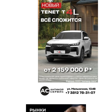
их калечится и гибнет на дорогах — ужас.
Андрей
3 мая 2014 в 21:50:
безусловно! Но на автомобильных дорогах в
городе не должно быть велосипедов, мокиков,
МОТОЦИКЛОВ!!!!!!!!!!!! НЕ Должно!
николай
3 мая 2014 в 21:04:
так-то солидарен но и велосипедисты в конец
распустились
анатолий
3 мая 2014 в 20:38:
УБИТЬ ЭТУ СКОТИНУ НАДО. пОВЕСИТЬ ПРИ
НАРОДЕ НА СТОЛБЕ. эТО БУДЕТ СПРАВЕДЛИВО
ДЛЯ ПАКОСТИ ЗА РУЛЁМ ЭТОГО фОРДА
максим
3 мая 2014 в 19:59:
кончееный