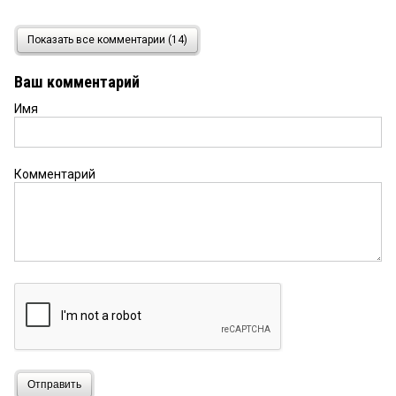
киви
7 мая 2014 в 10:48:
Показать все комментарии (14)
Желаю обоим выздоровления. Улица там узкая.
Ваш комментарий
Имя
Я
4 мая 2014 в 09:16:
Да нигде в ПДД не сказано,чтобы на
велосипедах в потоке транспорта не
мельтешили.Хотите — катайтесь на великах, флаг
Комментарий
вам в руки.Моего знакомого на велике трезвый
на камазе сбил насмерть. Что — легче? И виноват
был тот, кто на велике — так перестраивался
неудачно.На дороге все равны, вроде, — перед
правилами ПДД, но выжить велосипедисту —
нереально против машин.Людей жалко.И нечего
мне в ПДД носом тыкать, умники.Я их не
нарушаю, зато знаю, что на дорогах
творится.Только идиоты не учитывают
реальность.
николай
4 мая 2014 в 08:38:
Отправить
*Где сказано, что велосипедистов НЕДЛЖНО