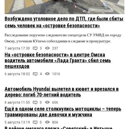
Возбуждено уголовное дело по ДТП, где были сбиты
семь человек на «островке безопасности»
Расследование поручено следователю спецотдела СУ УМВД по городу
Омску, уточнили KVnews собеседники в следкоме и прокуратуре.
7 августа 17:30
3
237
На «островке безопасности» в центре Омска
водитель автомобиля «Лада Гранта» сбил семь
пешеходов
6 августа 18:02
4
1016
Автомобиль Hyundai вылетел в кювет и врезался в
дерево: погиб 70-летний водитель
6 августа 11:55
0
606
Ещё в одном селе столкнулись мотоциклы – теперь
травмированы две девочки и мужчина
5 августа 13:19
0
806
В районе омского пляжа «Советский» в Иртыше