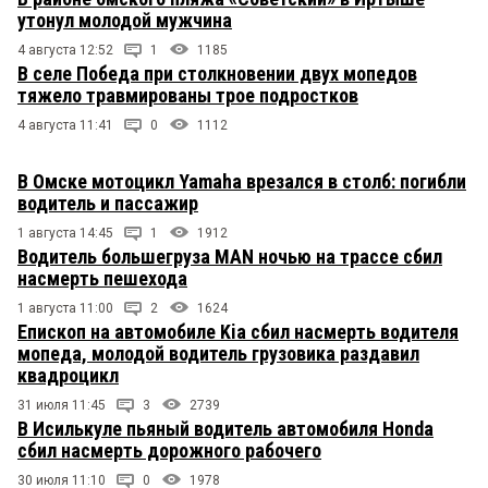
утонул молодой мужчина
4 августа 12:52
1
1185
В селе Победа при столкновении двух мопедов
тяжело травмированы трое подростков
4 августа 11:41
0
1112
В Омске мотоцикл Yamaha врезался в столб: погибли
водитель и пассажир
1 августа 14:45
1
1912
Водитель большегруза MAN ночью на трассе сбил
насмерть пешехода
1 августа 11:00
2
1624
Епископ на автомобиле Kia сбил насмерть водителя
мопеда, молодой водитель грузовика раздавил
квадроцикл
31 июля 11:45
3
2739
В Исилькуле пьяный водитель автомобиля Honda
сбил насмерть дорожного рабочего
30 июля 11:10
0
1978