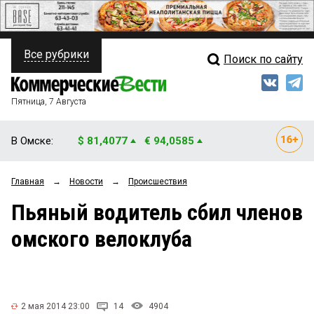
Все рубрики
Поиск по сайту
ПОЛИТИКА
Свежий выпуск
Медиа
ФИНАНСЫ
Пятница, 7 Августа
Кто есть кто
НЕДВИЖИМОСТЬ
В Омске:
$ 81,4077
€ 94,0585
Интервью
БИЗНЕС
Главная
→
Новости
→
Происшествия
Мнения
ОБЩЕСТВО
Пьяный водитель сбил членов
Рейтинги
ЗАКОН
омского велоклуба
Блоги
НОВОСТИ КОМПАНИЙ
Архив
ПРОИСШЕСТВИЯ
2 мая 2014 23:00
14
4904