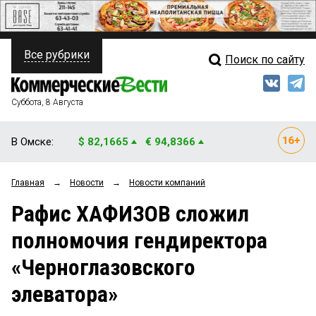
Все рубрики
Поиск по сайту
ПОЛИТИКА
Свежий выпуск
Медиа
ФИНАНСЫ
Суббота, 8 Августа
Кто есть кто
НЕДВИЖИМОСТЬ
В Омске:
$ 82,1665
€ 94,8366
Интервью
БИЗНЕС
Главная
→
Новости
→
Новости компаний
Мнения
ОБЩЕСТВО
Рафис ХАФИЗОВ сложил
Рейтинги
ЗАКОН
полномочия гендиректора
Блоги
НОВОСТИ КОМПАНИЙ
«Черноглазовского
Архив
ПРОИСШЕСТВИЯ
элеватора»