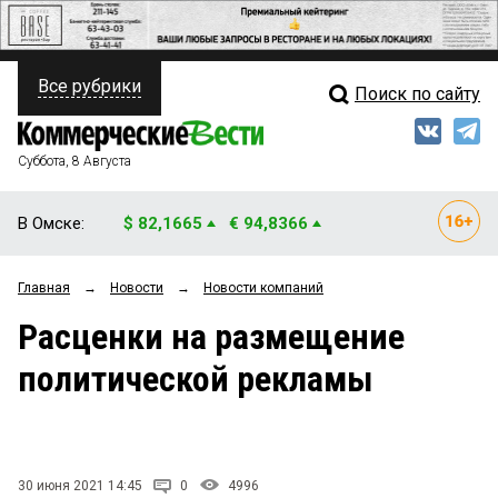
Все рубрики
Поиск по сайту
ПОЛИТИКА
Свежий выпуск
Медиа
ФИНАНСЫ
Суббота, 8 Августа
Кто есть кто
НЕДВИЖИМОСТЬ
В Омске:
$ 82,1665
€ 94,8366
Интервью
БИЗНЕС
Главная
→
Новости
→
Новости компаний
Мнения
ОБЩЕСТВО
Расценки на размещение
Рейтинги
ЗАКОН
политической рекламы
Блоги
НОВОСТИ КОМПАНИЙ
Архив
ПРОИСШЕСТВИЯ
30 июня 2021 14:45
0
4996